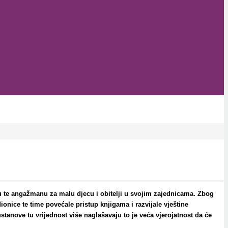
nju te angažmanu za malu djecu i obitelji u svojim zajednicama. Zbog
onice te time povećale pristup knjigama i razvijale vještine
tanove tu vrijednost više naglašavaju to je veća vjerojatnost da će