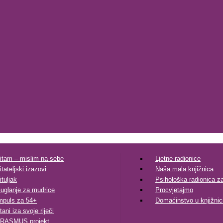
itam – mislim na sebe
Ljetne radionice
itateljski izazovi
Naša mala knjižnica
ituljak
Psihološka radionica za 
uglanje za mudrice
Procvjetajmo
mpuls za 54+
Domaćinstvo u knjižnic
tani iza svoje riječi
RASMUS projekt