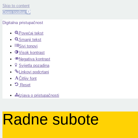
Skip to content
Open toolbar
Digitalna pristupačnost
Povećaj tekst
Smanji tekst
Sivi tonovi
Visok kontrast
Negativa kontrast
Svijetla pozadina
Linkovi podcrtani
Čitljiv font
Reset
Izjava o pristupačnosti
Radne subote