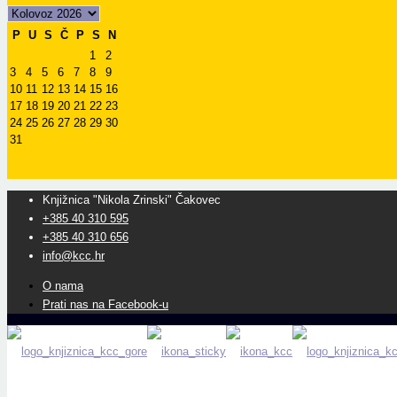
P
U
S
Č
P
S
N
1
2
3
4
5
6
7
8
9
10
11
12
13
14
15
16
17
18
19
20
21
22
23
24
25
26
27
28
29
30
31
Knjižnica "Nikola Zrinski" Čakovec
+385 40 310 595
+385 40 310 656
info@kcc.hr
O nama
Prati nas na Facebook-u