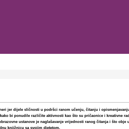
rtneri jer dijele sličnosti u podršci ranom učenju, čitanju i opismenjava
 bi ponudile različite aktivnosti kao što su pričaonice i kreativne radi
razovne ustanove je naglašavanje vrijednosti ranog čitanja i što obje us
arodnu knjižnicu sa svojim djetetom.