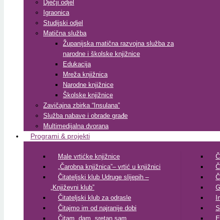
Dječji odjel
Igraonica
Studijski odjel
Matična služba
Županijska matična razvojna služba za
narodne i školske knjižnice
Edukacija
Mreža knjižnica
Narodne knjižnice
Školske knjižnice
Zavičajna zbirka “Insulana”
Služba nabave i obrade građe
Multimedijalna dvorana
Programi & projekti
Male vrtićke knjižnice
Č
„Čarobna knjižnica”– vrtić u knjižnici
Č
Čitateljski klub Udruge slijepih –
Č
„Književni klub”
G
Čitateljski klub za odrasle
I
Čitajmo im od najranije dobi
S
Čitam, dam, sretan sam
E