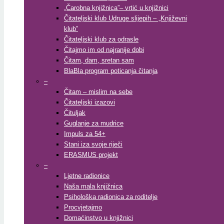
„Čarobna knjižnica”– vrtić u knjižnici
Čitateljski klub Udruge slijepih – „Književni
klub”
Čitateljski klub za odrasle
Čitajmo im od najranije dobi
Čitam, dam, sretan sam
BlaBla program poticanja čitanja
–
Čitam – mislim na sebe
Čitateljski izazovi
Čituljak
Guglanje za mudrice
Impuls za 54+
Stani iza svoje riječi
ERASMUS projekt
–
Ljetne radionice
Naša mala knjižnica
Psihološka radionica za roditelje
Procvjetajmo
Domaćinstvo u knjižnici