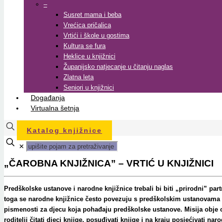
–
Susret mama i beba
Vrećica pričalica
Vrtići i škole u gostima
Kultura se fura
Heklice u knjižnici
Županijsko natjecanje u čitanju naglas
Zlatna leta
Seniori u knjižnici
Događanja
Virtualna šetnja
Katalog knjižnice
✕
„ČAROBNA KNJIŽNICA” – VRTIĆ U KNJIŽNICI
Predškolske ustanove i narodne knjižnice trebali bi biti „prirodni” pa
toga se narodne knjižnice često povezuju s predškolskim ustanovama kako
pismenosti za djecu koja pohađaju predškolske ustanove. Misija obje ob
roditelji čitati djeci knjige, posuđivati knjige i na kraju posjećivati n