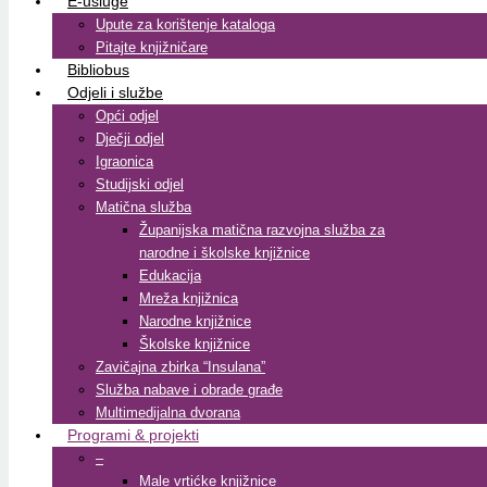
E-usluge
Upute za korištenje kataloga
Pitajte knjižničare
Bibliobus
Odjeli i službe
Opći odjel
Dječji odjel
Igraonica
Studijski odjel
Matična služba
Županijska matična razvojna služba za
narodne i školske knjižnice
Edukacija
Mreža knjižnica
Narodne knjižnice
Školske knjižnice
Zavičajna zbirka “Insulana”
Služba nabave i obrade građe
Multimedijalna dvorana
Programi & projekti
–
Male vrtićke knjižnice