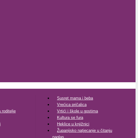
Susret mama i beba
Vrećica pričalica
roditelje
Vrtići i škole u gostima
Kultura se fura
i
Heklice u knjižnici
Županijsko natjecanje u čitanju
naglas