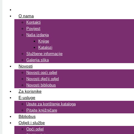
O nama
Kontakti
Povijest
Naša izdanja
Knjige
Katalozi
Službene informacije
Galerija slika
Novosti
Novosti opći odjel
Novosti dječji odjel
Novosti bibliobus
Za korisnike
E-usluge
Upute za korištenje kataloga
Pitajte knjižničare
Bibliobus
Odjeli i službe
Opći odjel