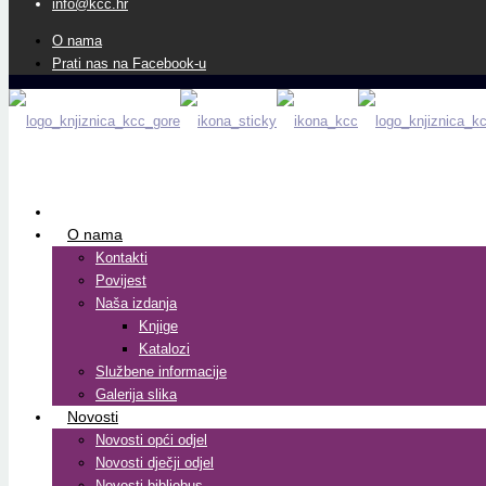
info@kcc.hr
O nama
Prati nas na Facebook-u
O nama
Kontakti
Povijest
Naša izdanja
Knjige
Katalozi
Službene informacije
Galerija slika
Novosti
Novosti opći odjel
Novosti dječji odjel
Novosti bibliobus