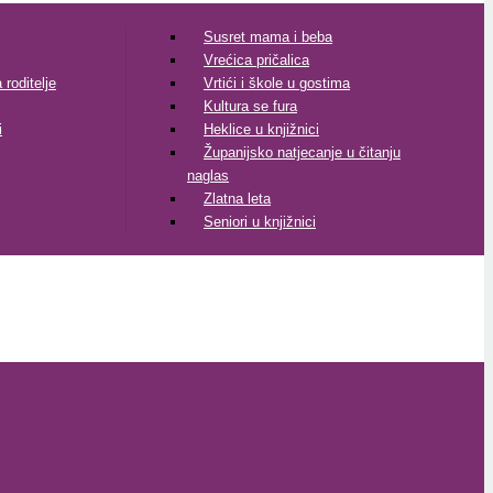
Susret mama i beba
Vrećica pričalica
roditelje
Vrtići i škole u gostima
Kultura se fura
i
Heklice u knjižnici
Županijsko natjecanje u čitanju
naglas
Zlatna leta
Seniori u knjižnici