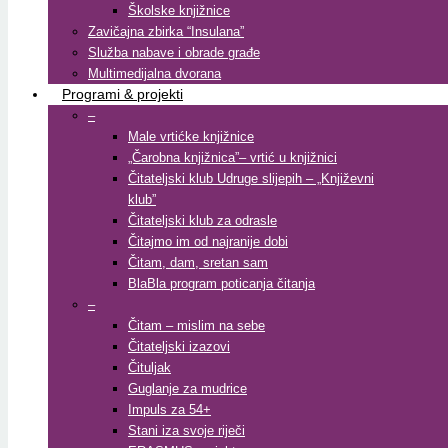
Školske knjižnice
Zavičajna zbirka “Insulana”
Služba nabave i obrade građe
Multimedijalna dvorana
Programi & projekti
–
Male vrtićke knjižnice
„Čarobna knjižnica”– vrtić u knjižnici
Čitateljski klub Udruge slijepih – „Književni
klub”
Čitateljski klub za odrasle
Čitajmo im od najranije dobi
Čitam, dam, sretan sam
BlaBla program poticanja čitanja
–
Čitam – mislim na sebe
Čitateljski izazovi
Čituljak
Guglanje za mudrice
Impuls za 54+
Stani iza svoje riječi