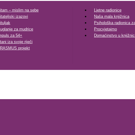
itam – mislim na sebe
Ljetne radionice
itateljski izazovi
Naša mala knjižnica
ituljak
Psihološka radionica za 
uglanje za mudrice
Procvjetajmo
mpuls za 54+
Domaćinstvo u knjižnic
tani iza svoje riječi
RASMUS projekt