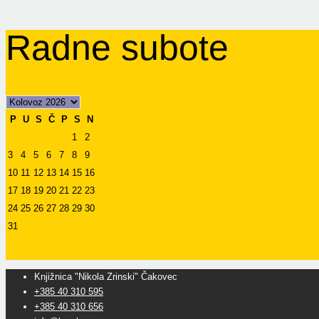
Radne subote
P
U
S
Č
P
S
N
1
2
3
4
5
6
7
8
9
10
11
12
13
14
15
16
17
18
19
20
21
22
23
24
25
26
27
28
29
30
31
Knjižnica "Nikola Zrinski" Čakovec
+385 40 310 595
+385 40 310 656