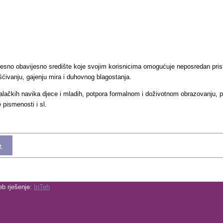
mjesno obavijesno središte koje svojim korisnicima omogućuje neposredan prist
šćivanju, gajenju mira i duhovnog blagostanja.
lačkih navika djece i mladih, potpora formalnom i doživotnom obrazovanju, pot
 pismenosti i sl.
e
eb rješenje:
InTeh