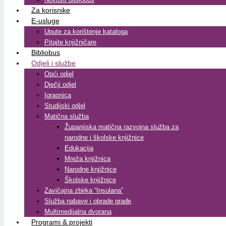
Za korisnike
E-usluge
Upute za korištenje kataloga
Pitajte knjižničare
Bibliobus
Odjeli i službe
Opći odjel
Dječji odjel
Igraonica
Studijski odjel
Matična služba
Županijska matična razvojna služba za
narodne i školske knjižnice
Edukacija
Mreža knjižnica
Narodne knjižnice
Školske knjižnice
Zavičajna zbirka “Insulana”
Služba nabave i obrade građe
Multimedijalna dvorana
Programi & projekti