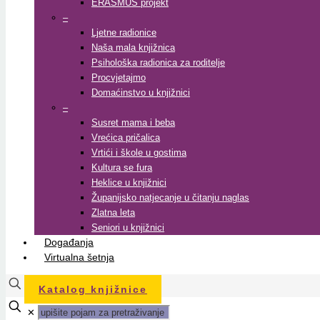
ERASMUS projekt
–
Ljetne radionice
Naša mala knjižnica
Psihološka radionica za roditelje
Procvjetajmo
Domaćinstvo u knjižnici
–
Susret mama i beba
Vrećica pričalica
Vrtići i škole u gostima
Kultura se fura
Heklice u knjižnici
Županijsko natjecanje u čitanju naglas
Zlatna leta
Seniori u knjižnici
Događanja
Virtualna šetnja
Katalog knjižnice
✕