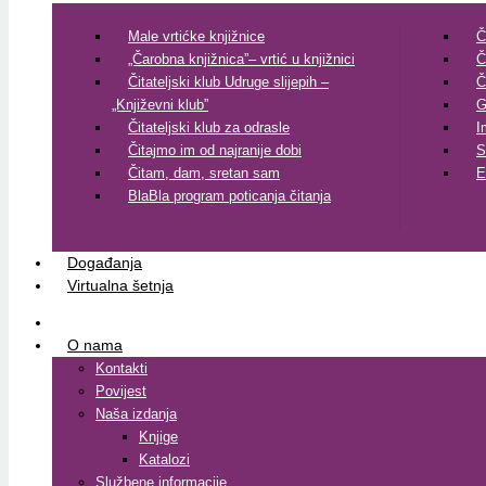
Male vrtićke knjižnice
Č
„Čarobna knjižnica”– vrtić u knjižnici
Č
Čitateljski klub Udruge slijepih –
Č
„Književni klub”
G
Čitateljski klub za odrasle
I
Čitajmo im od najranije dobi
S
Čitam, dam, sretan sam
E
BlaBla program poticanja čitanja
Događanja
Virtualna šetnja
O nama
Kontakti
Povijest
Naša izdanja
Knjige
Katalozi
Službene informacije