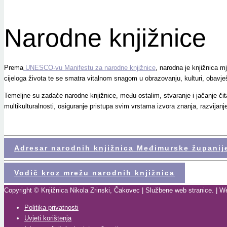
Narodne knjižnice
Prema
UNESCO-vu Manifestu za narodne knjižnice
, narodna je knjižnica 
cijeloga života te se smatra vitalnom snagom u obrazovanju, kulturi, obavje
Temeljne su zadaće narodne knjižnice, među ostalim, stvaranje i jačanje čita
multikulturalnosti, osiguranje pristupa svim vrstama izvora znanja, razvijanje
Adresar narodnih knjižnica Međimurske županij
Vodič kroz mrežu narodnih knjižnica
Copyright © Knjižnica Nikola Zrinski, Čakovec | Službene web stranice. | W
Politika privatnosti
Uvjeti korištenja