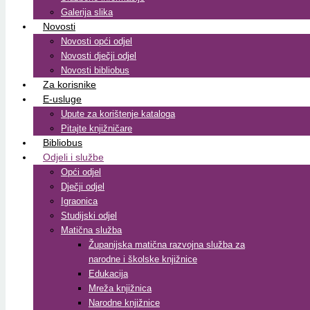
Galerija slika
Novosti
Novosti opći odjel
Novosti dječji odjel
Novosti bibliobus
Za korisnike
E-usluge
Upute za korištenje kataloga
Pitajte knjižničare
Bibliobus
Odjeli i službe
Opći odjel
Dječji odjel
Igraonica
Studijski odjel
Matična služba
Županijska matična razvojna služba za
narodne i školske knjižnice
Edukacija
Mreža knjižnica
Narodne knjižnice