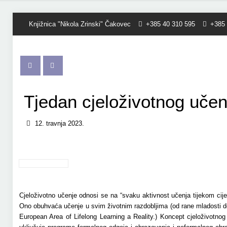
Knjižnica "Nikola Zrinski" Čakovec
+385 40 310 595
+385 
Tjedan cjeloživotnog učenj
12. travnja 2023.
Cjeloživotno učenje odnosi se na “svaku aktivnost učenja tijekom cije
Ono obuhvaća učenje u svim životnim razdobljima (od rane mladosti do
European Area of Lifelong Learning a Reality.) Koncept cjeloživotnog