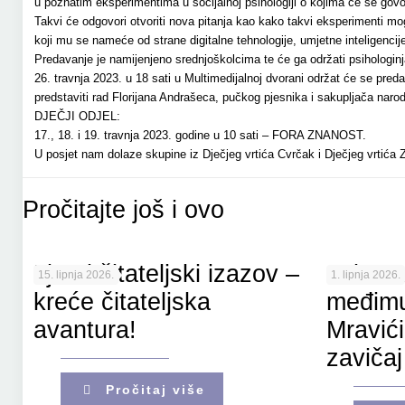
u poznatim eksperimentima u socijalnoj psihologiji o kojima će se govor
Takvi će odgovori otvoriti nova pitanja kao kako takvi eksperimenti mo
koji mu se nameće od strane digitalne tehnologije, umjetne inteligenci
Predavanje je namijenjeno srednjoškolcima te će ga održati psihologinja
26. travnja 2023. u 18 sati u Multimedijalnoj dvorani održat će se pred
predstaviti rad Florijana Andrašeca, pučkog pjesnika i sakupljača nar
DJEČJI ODJEL:
17., 18. i 19. travnja 2023. godine u 10 sati – FORA ZNANOST.
U posjet nam dolaze skupine iz Dječjeg vrtića Cvrčak i Dječjeg vrtića 
Pročitajte još i ovo
Ljetni čitateljski izazov –
Od Poz
15. lipnja 2026.
1. lipnja 2026.
kreće čitateljska
međimu
avantura!
Mravići
zavičaj
Pročitaj više