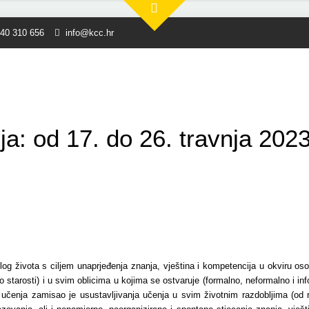
40 310 656
info@kcc.hr
a: od 17. do 26. travnja 2023
log života s ciljem unaprjeđenja znanja, vještina i kompetencija u okviru oso
 starosti) i u svim oblicima u kojima se ostvaruje (formalno, neformalno i 
 učenja zamisao je usustavljivanja učenja u svim životnim razdobljima (od ra