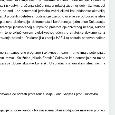
na, stavova i vrijednosti na neformalne i informalne načine. Učenje je
ma i iskustvima učenja stečenima u mlađoj životnoj dobi. Uz koncept
 ne smiju se zanemariti jednako važni ciljevi koji pridonose aktivnijoj
aca. U proteklih četrdeset godina cjeloživotno učenje se od početne ideje
planova, deklaracija, dokumenata i konferencija (primjerice Deklaracija
varanje jedinstvenog europskog prostora cjeloživotnog učenja, Nikada
dom te je uključivanjem cjeloživotnog učenja u strateške dokumente iz
zovanja odraslih, Deklaraciji o znanju HAZU-a) postalo osnovno načelo
dne za raznovrsne programe i aktivnosti i samim time imaju potencijala
ivni razvoj. Knjižnica „Nikola Zrinski” Čakovec ima potencijala za razne
za sve dobne skupine korisnik. U suradnji i s vanjskim stručnjacima
edavanje će održati profesorica Maja Genc Sagata i prof. Dubravka
u drugačije od očekivanog? Na navedena pitanja odgovore možemo pronaći