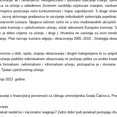
ovanja, ali i nenamjerno, neorganizirano i spontano stjecanje znanja, vješti
edinca za učenje u određenom životnom razdoblju uvjetovani znanjem, navika
mjerice postizanje veće konkurentnosti i trajne zapošljivosti. S druge strane
i, razvoj aktivnoga građanstva te razvijanje individualnih potencijala pojedin
 obrazovnih sustava. Njegova važnost ističe se u nizu međunarodnih akcijskih 
e komisije o cjeloživotnom učenju, ostali dokumenti Europske komisije: St
ek je dobro vrijeme za učenje, i drugi ). Hrvatska ne zaostaje za ovim tren
anju, Plan razvoja sustava odgoja i obrazovanja 2005.-2010., Strategija obra
ovisno o dobi, spolu, stupnju obrazovanja i drugim kategorijama te su prigo
pružanje podrške individualnom obrazovanju te pružanju prilike za osobni kreat
a formalnom, neformalnom i informalnom učenju, pristupačna je i otvorena 
u Tjedan cjeloživotnog učenja.
vnja 2023. godine.
edavanje o financijskoj pismenosti za Udrugu umirovljenika Grada Čakovca. Pr
avanje
 ponekad neobično i iracionalno reagiraju? Zašto dobri ljudi ponekad postupaj