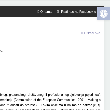
Open 
O nama
Prati nas na Facebook-u
Prikaži sve
.
bnog, građanskog, društvenog ili profesionalnog djelovanja pojedinca“.
informalno). (Commission of the European Communities, 2001., Making a
ne mladosti do starosti) i u svim oblicima u kojima se ostvaruje, tj.