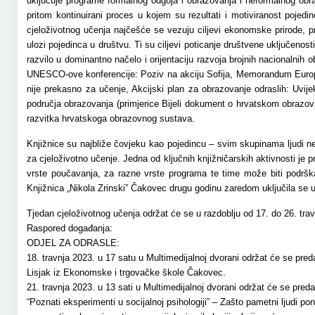
uključuje programe formalnog odgoja i obrazovanja i neformalnog obraz
pritom kontinuirani proces u kojem su rezultati i motiviranost poj
cjeloživotnog učenja najčešće se vezuju ciljevi ekonomske prirode, pri
ulozi pojedinca u društvu. Ti su ciljevi poticanje društvene uključenost
razvilo u dominantno načelo i orijentaciju razvoja brojnih nacionalnih
UNESCO-ove konferencije: Poziv na akciju Sofija, Memorandum Europsk
nije prekasno za učenje, Akcijski plan za obrazovanje odraslih: Uvij
područja obrazovanja (primjerice Bijeli dokument o hrvatskom obrazov
razvitka hrvatskoga obrazovnog sustava.
Knjižnice su najbliže čovjeku kao pojedincu – svim skupinama ljudi ne
za cjeloživotno učenje. Jedna od ključnih knjižničarskih aktivnosti je 
vrste poučavanja, za razne vrste programa te time može biti podršk
Knjižnica „Nikola Zrinski” Čakovec drugu godinu zaredom uključila se 
Tjedan cjeloživotnog učenja održat će se u razdoblju od 17. do 26. tra
Raspored događanja:
ODJEL ZA ODRASLE:
18. travnja 2023. u 17 satu u Multimedijalnoj dvorani održat će se pr
Lisjak iz Ekonomske i trgovačke škole Čakovec.
21. travnja 2023. u 13 sati u Multimedijalnoj dvorani održat će se pred
“Poznati eksperimenti u socijalnoj psihologiji” – Zašto pametni ljudi