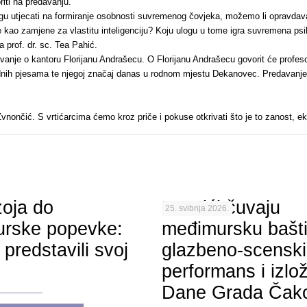
iti na predavanju.
gu utjecati na formiranje osobnosti suvremenog čovjeka, možemo li opravdavati
je kao zamjene za vlastitu inteligenciju? Koju ulogu u tome igra suvremena p
 prof. dr. sc. Tea Pahić.
avanje o kantoru Florijanu Andrašecu. O Florijanu Andrašecu govorit će profeso
odnih pjesama te njegoj značaj danas u rodnom mjestu Dekanovec. Predavanje j
Zvnončić. S vrtićarcima ćemo kroz priče i pokuse otkrivati što je to zanost, 
oja do
Mravići čuvaju
25. svibnja 2026.
rske popevke:
međimursku bašti
 predstavili svoj
glazbeno-scenski
performans i izlo
Dane Grada Čak