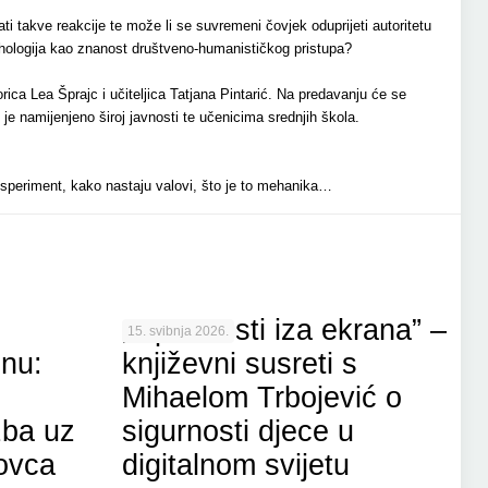
 takve reakcije te može li se suvremeni čovjek oduprijeti autoritetu
sihologija kao znanost društveno-humanističkog pristupa?
rica Lea Šprajc i učiteljica Tatjana Pintarić. Na predavanju će se
e namijenjeno široj javnosti te učenicima srednjih škola.
eksperiment, kako nastaju valovi, što je to mehanika…
„Opasnosti iza ekrana” –
15. svibnja 2026.
nu:
književni susreti s
Mihaelom Trbojević o
žba uz
sigurnosti djece u
ovca
digitalnom svijetu