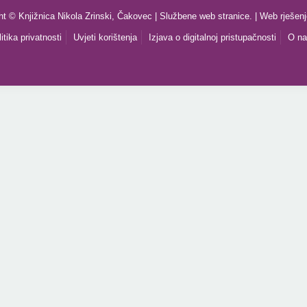
ht © Knjižnica Nikola Zrinski, Čakovec | Službene web stranice. | Web rješen
itika privatnosti
Uvjeti korištenja
Izjava o digitalnoj pristupačnosti
O n