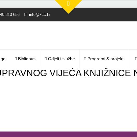
40 310 656
info@kcc.hr
uge
Bibliobus
Odjeli i službe
Programi & projekti
 UPRAVNOG VIJEĆA KNJIŽNICE