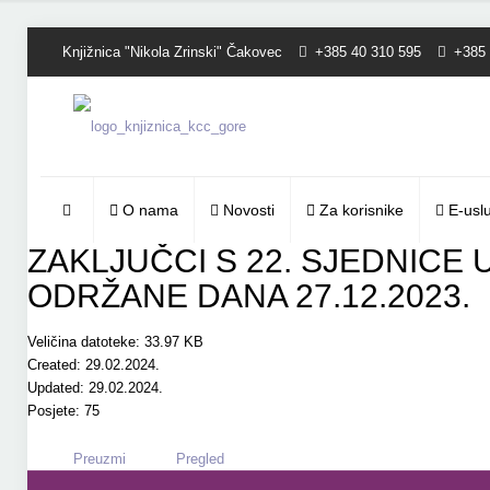
Knjižnica "Nikola Zrinski" Čakovec
+385 40 310 595
+385 
O nama
Novosti
Za korisnike
E-usl
ZAKLJUČCI S 22. SJEDNICE
ODRŽANE DANA 27.12.2023.
Veličina datoteke: 33.97 KB
Created: 29.02.2024.
Updated: 29.02.2024.
Posjete: 75
Preuzmi
Pregled