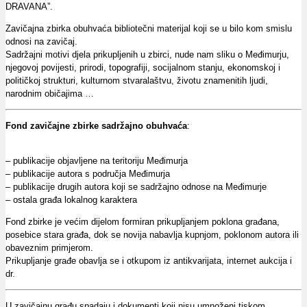
DRAVANA”.
Zavičajna zbirka obuhvaća bibliotečni materijal koji se u bilo kom smislu
odnosi na zavičaj.
Sadržajni motivi djela prikupljenih u zbirci, nude nam sliku o Međimurju,
njegovoj povijesti, prirodi, topografiji, socijalnom stanju, ekonomskoj i
političkoj strukturi, kulturnom stvaralaštvu, životu znamenitih ljudi,
narodnim običajima …
Fond zavičajne zbirke sadržajno obuhvaća
:
– publikacije objavljene na teritoriju Međimurja
– publikacije autora s područja Međimurja
– publikacije drugih autora koji se sadržajno odnose na Međimurje
– ostala građa lokalnog karaktera
Fond zbirke je većim dijelom formiran prikupljanjem poklona građana,
posebice stara građa, dok se novija nabavlja kupnjom, poklonom autora ili
obaveznim primjerom.
Prikupljanje građe obavlja se i otkupom iz antikvarijata, internet aukcija i
dr.
U zavičajnu građu spadaju i dokumenti koji nisu umnoženi tiskom