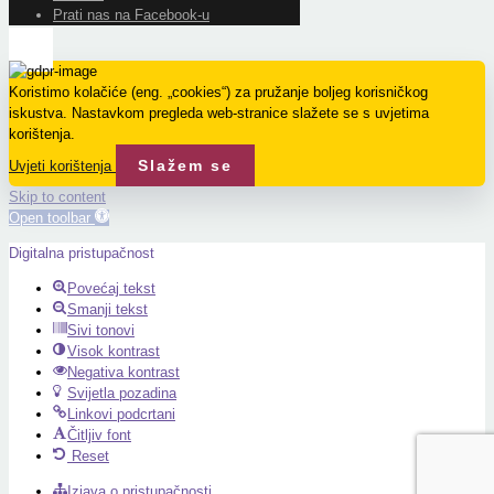
Prati nas na Facebook-u
Koristimo kolačiće (eng. „cookies“) za pružanje boljeg korisničkog
iskustva. Nastavkom pregleda web-stranice slažete se s uvjetima
korištenja.
Slažem se
Uvjeti korištenja
Skip to content
Open toolbar
Digitalna pristupačnost
Povećaj tekst
Smanji tekst
Sivi tonovi
Visok kontrast
Negativa kontrast
Svijetla pozadina
Linkovi podcrtani
Čitljiv font
Reset
Izjava o pristupačnosti