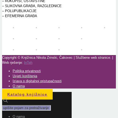
– RUKOPISI, OSTAVŠTINE
– SLIKOVNA GRAĐA, RAZGLEDNICE
– POLUPUBLIKACIJE
–
EFEMERNA GRAĐA
Copyright © Knjižnica Nikola Zrinski, Čakovec | Službene web stranice. |
Web rješenje:
InTeh
Politika privatnosti
Uvjeti korištenja
Izjava o digitalnoj pristupačnosti
O nama
Katalog knjižnice
O nama