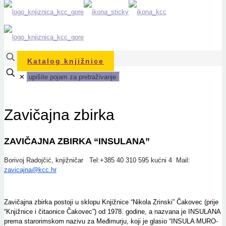
Katalog knjižnice
✕
Zavičajna zbirka
ZAVIČAJNA ZBIRKA “INSULANA”
Borivoj Radojčić, knjižničar
Tel:+385 40 310 595 kućni 4
Mail:
zavicajna@kcc.hr
Zavičajna zbirka postoji u sklopu Knjižnice “Nikola Zrinski” Čakovec (prije
“Knjižnice i čitaonice Čakovec”) od 1978. godine, a nazvana je INSULANA
prema starorimskom nazivu za Međimurju, koji je glasio “INSULA MURO-