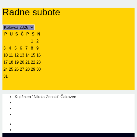
Radne subote
P
U
S
Č
P
S
N
1
2
3
4
5
6
7
8
9
10
11
12
13
14
15
16
17
18
19
20
21
22
23
24
25
26
27
28
29
30
31
Knjižnica "Nikola Zrinski" Čakovec
+385 40 310 595
+385 40 310 656
info@kcc.hr
O nama
Prati nas na Facebook-u