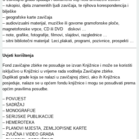
– rukopisi, djela znamenitih ljudi zavičaja, te njihova korespondencija i
bilješke
– geografske karte zavičaja
– audiovizualni materijal, muzičke ili govorne gramofonske ploče,
magnetofonske vrpce, CD ili DVD diskovi …
– note, grafike, fotografije, filmovi, slajdovi, razglednice …
– sitni bibliotečni materijal: Leci,plakati, programi, pozivnice, prospekti …
Uvjeti korištenja
Fond zavičajne zbirke ne posuđuje se izvan Knjižnice i
može se koristiti
isključivo u Knjižnici
u vrijeme rada voditelja Zavičajne zbirke.
Duplikati građe koja se nalazi u zavičajnoj zbirci, ako ih Knjižnica
posjeduje, nalaze se u općem fondu knjižnice i mogu se posuđivati prema
općim pravilima posudbe.
– POVIJEST
– SADRŽAJ
– MONOGRAFIJE
– SERIJSKE PUBLIKACIJE
– HEMEROTEKA
– PLANOVI MJESTA, ZEMLJOPISNE KARTE
– ZVUČNA I VIDEO GRAĐA