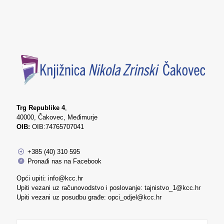
Trg Republike 4
,
40000, Čakovec, Međimurje
OIB:
OIB:74765707041
+385 (40) 310 595
Pronađi nas na Facebook
Opći upiti: info@kcc.hr
Upiti vezani uz računovodstvo i poslovanje: tajnistvo_1@kcc.hr
Upiti vezani uz posudbu građe: opci_odjel@kcc.hr