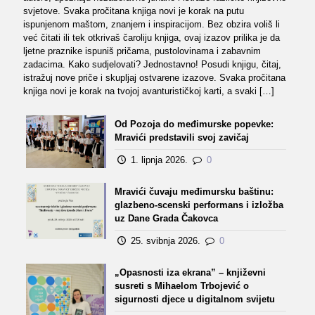
svjetove. Svaka pročitana knjiga novi je korak na putu
ispunjenom maštom, znanjem i inspiracijom. Bez obzira voliš li
već čitati ili tek otkrivaš čaroliju knjiga, ovaj izazov prilika je da
ljetne praznike ispuniš pričama, pustolovinama i zabavnim
zadacima. Kako sudjelovati? Jednostavno! Posudi knjigu, čitaj,
istražuj nove priče i skupljaj ostvarene izazove. Svaka pročitana
knjiga novi je korak na tvojoj avanturističkoj karti, a svaki
[…]
Od Pozoja do međimurske popevke:
Mravići predstavili svoj zavičaj
1. lipnja 2026.
0
Mravići čuvaju međimursku baštinu:
glazbeno-scenski performans i izložba
uz Dane Grada Čakovca
25. svibnja 2026.
0
„Opasnosti iza ekrana” – književni
susreti s Mihaelom Trbojević o
sigurnosti djece u digitalnom svijetu