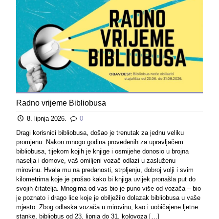
Radno vrijeme Bibliobusa
8. lipnja 2026.
0
Dragi korisnici bibliobusa, došao je trenutak za jednu veliku
promjenu. Nakon mnogo godina provedenih za upravljačem
bibliobusa, tijekom kojih je knjige i osmijehe donosio u brojna
naselja i domove, vaš omiljeni vozač odlazi u zasluženu
mirovinu. Hvala mu na predanosti, strpljenju, dobroj volji i svim
kilometrima koje je prošao kako bi knjiga uvijek pronašla put do
svojih čitatelja. Mnogima od vas bio je puno više od vozača – bio
je poznato i drago lice koje je obilježilo dolazak bibliobusa u vaše
mjesto. Zbog odlaska vozača u mirovinu, kao i uobičajene ljetne
stanke, bibliobus od 23. lipnja do 31. kolovoza
[…]