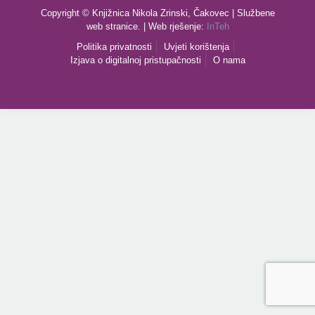
Copyright © Knjižnica Nikola Zrinski, Čakovec | Službene
web stranice. | Web rješenje:
InTeh
Politika privatnosti
Uvjeti korištenja
Izjava o digitalnoj pristupačnosti
O nama