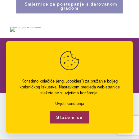
Smjernice za postupanje s darovanom
građom
Copyright © Knjižnica Nikola Zrinski, Čakovec | Službene
web stranice. | Web rješenje:
InTeh
Politika privatnosti
Uvjeti korištenja
Izjava o digitalnoj pristupačnosti
O nama
Koristimo kolačiće (eng. „cookies“) za pružanje boljeg
korisničkog iskustva. Nastavkom pregleda web-stranice
slažete se s uvjetima korištenja.
Uvjeti korištenja
Slažem se