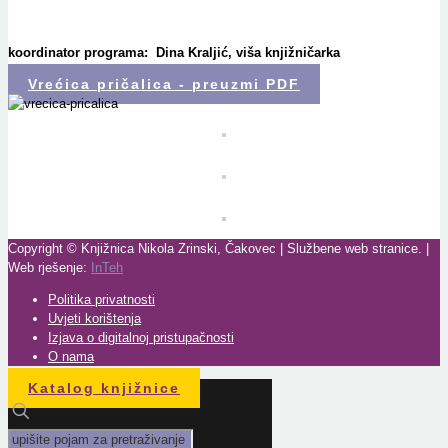
koordinator programa:
Dina Kraljić, viša knjižničarka
Vrećica pričalica - preuzmi PDF
Copyright © Knjižnica Nikola Zrinski, Čakovec | Službene web stranice. |
Web rješenje:
InTeh
Politika privatnosti
Uvjeti korištenja
Izjava o digitalnoj pristupačnosti
O nama
Katalog knjižnice