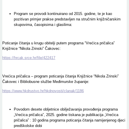
Program se provodi kontinuirano od 2015. godine, te je kao
pozitivan primjer prakse predstavljen na stručnim knjižničarskim
skupovima, časopisima i glasilima:
Poticanje čitanja u krugu obitelji putem programa “Vrećica pričalica”
Knjižnice “Nikola Zrinski” Čakovec:
https://hrcak.srce.hr/file/422417
Vrećica pričalica – program poticanja čitanja Knjižnice “Nikola Zrinski”
Čakovec i Bibliobusne službe Međimurske županije:
https://www.hkdrustvo.hr/hkdnovosti/clanak/1186
Povodom desete obljetnice obilježavanja provođenja programa
„Vrećica pričalica”, 2025. godine tiskana je publikacija „Vrećica
pričalica” : 10 godina programa poticanja čitanja namijenjenog djeci
predškolske dobi