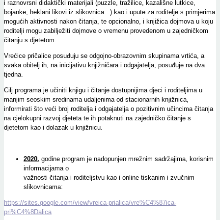
i raznovrsni didaktički materijali (puzzle, tražilice, kazališne lutkice,
bojanke, heklani likovi iz slikovnica...) kao i upute za roditelje s primjerima
mogućih aktivnosti nakon čitanja, te opcionalno, i knjižica dojmova u koju
roditelji mogu zabilježiti dojmove o vremenu provedenom u zajedničkom
čitanju s djetetom.
Vrećice pričalice posuđuju se odgojno-obrazovnim skupinama vrtića, a
svaka obitelj ih, na inicijativu knjižničara i odgajatelja, posuđuje na dva
tjedna.
Cilj programa je učiniti knjigu i čitanje dostupnijima djeci i roditeljima u
manjim seoskim sredinama udaljenima od stacionarnih knjižnica,
informirati što veći broj roditelja i odgajatelja o pozitivnim učincima čitanja
na cjelokupni razvoj djeteta te ih potaknuti na zajedničko čitanje s
djetetom kao i dolazak u knjižnicu.
2020.
godine program je nadopunjen mrežnim sadržajima, korisnim
informacijama o
važnosti čitanja i roditeljstvu kao i online tiskanim i zvučnim
slikovnicama:
https://sites.google.com/view/vreica-prialica/vre%C4%87ica-
pri%C4%8Dalica