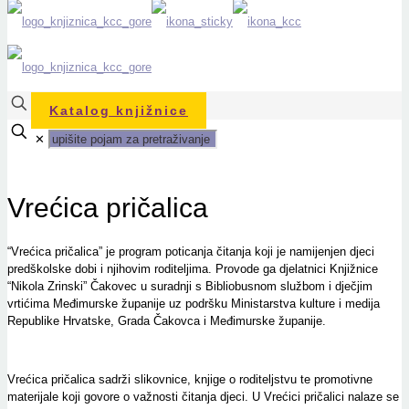
Katalog knjižnice
✕
Vrećica pričalica
“Vrećica pričalica” je program poticanja čitanja koji je namijenjen djeci
predškolske dobi i njihovim roditeljima. Provode ga djelatnici Knjižnice
“Nikola Zrinski” Čakovec u suradnji s Bibliobusnom službom i dječjim
vrtićima Međimurske županije uz podršku Ministarstva kulture i medija
Republike Hrvatske, Grada Čakovca i Međimurske županije.
Vrećica pričalica sadrži slikovnice, knjige o roditeljstvu te promotivne
materijale koji govore o važnosti čitanja djeci. U Vrećici pričalici nalaze se