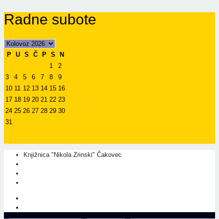
Radne subote
P
U
S
Č
P
S
N
1
2
3
4
5
6
7
8
9
10
11
12
13
14
15
16
17
18
19
20
21
22
23
24
25
26
27
28
29
30
31
Knjižnica "Nikola Zrinski" Čakovec
+385 40 310 595
+385 40 310 656
info@kcc.hr
O nama
Prati nas na Facebook-u