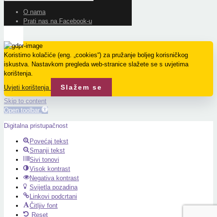
O nama
Prati nas na Facebook-u
Koristimo kolačiće (eng. „cookies“) za pružanje boljeg korisničkog
iskustva. Nastavkom pregleda web-stranice slažete se s uvjetima
korištenja.
Slažem se
Uvjeti korištenja
Skip to content
Open toolbar
Digitalna pristupačnost
Povećaj tekst
Smanji tekst
Sivi tonovi
Visok kontrast
Negativa kontrast
Svijetla pozadina
Linkovi podcrtani
Čitljiv font
Reset