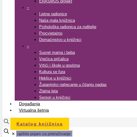
ERASMUS projekt
–
Ljetne radionice
Naša mala knjižnica
Psihološka radionica za roditelje
Procvjetajmo
Domaćinstvo u knjižnici
–
Susret mama i beba
Vrećica pričalica
Vrtići i škole u gostima
Kultura se fura
Heklice u knjižnici
Županijsko natjecanje u čitanju naglas
Zlatna leta
Seniori u knjižnici
Događanja
Virtualna šetnja
Katalog knjižnice
✕