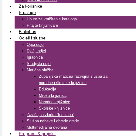
Za korisnike
E-usluge
Upute za korištenje kataloga
Pitajte knjižničare
Bibliobus
Odjeli i službe
Opći odjel
Dječji odjel
Igraonica
Studijski odjel
Matična služba
Županijska matična razvojna služba za
narodne i školske knjižnice
Edukacija
Mreža knjižnica
Narodne knjižnice
Školske knjižnice
Zavičajna zbirka “Insulana”
Služba nabave i obrade građe
Multimedijalna dvorana
Programi & projekti