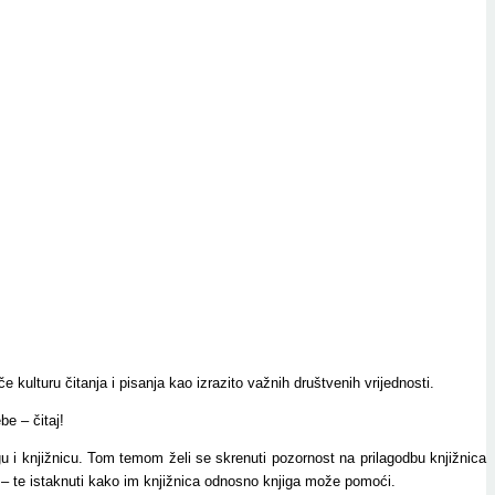
ulturu čitanja i pisanja kao izrazito važnih društvenih vrijednosti.
e – čitaj!
u i knjižnicu. Tom temom želi se skrenuti pozornost na prilagodbu knjižnica
st – te istaknuti kako im knjižnica odnosno knjiga može pomoći.