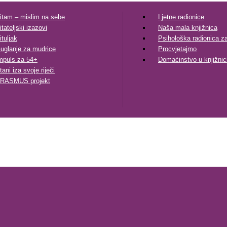
itam – mislim na sebe
Ljetne radionice
itateljski izazovi
Naša mala knjižnica
ituljak
Psihološka radionica za 
uglanje za mudrice
Procvjetajmo
mpuls za 54+
Domaćinstvo u knjižnic
tani iza svoje riječi
RASMUS projekt