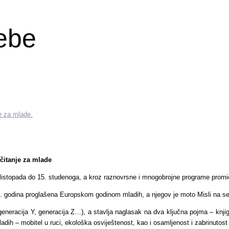
sebe
e za mlade.
čitanje za mlade
listopada do 15. studenoga, a kroz raznovrsne i mnogobrojne programe promiče k
. godina proglašena Europskom godinom mladih, a njegov je moto Misli na seb
generacija Y, generacija Z…), a stavlja naglasak na dva ključna pojma – knjig
mladih – mobitel u ruci, ekološka osviještenost, kao i osamljenost i zabrinuto