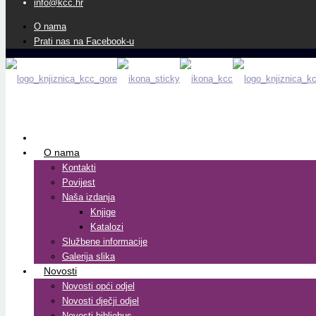
info@kcc.hr
O nama
Prati nas na Facebook-u
O nama
Kontakti
Povijest
Naša izdanja
Knjige
Katalozi
Službene informacije
Galerija slika
Novosti
Novosti opći odjel
Novosti dječji odjel
Novosti bibliobus