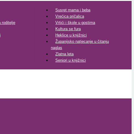
Susret mama i beba
Vrećica pričalica
roditelje
Vrtići i škole u gostima
Kultura se fura
i
Heklice u knjižnici
Županijsko natjecanje u čitanju
naglas
Zlatna leta
Seniori u knjižnici