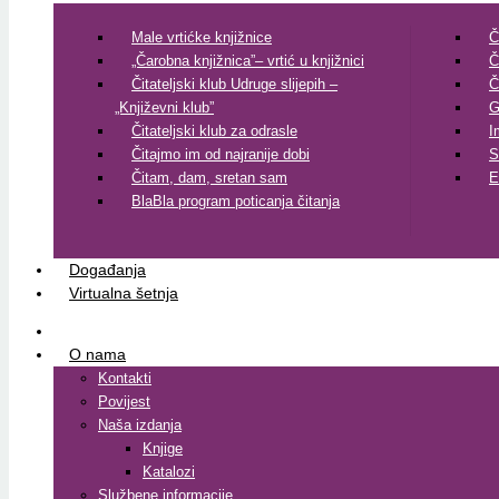
Male vrtićke knjižnice
Č
„Čarobna knjižnica”– vrtić u knjižnici
Č
Čitateljski klub Udruge slijepih –
Č
„Književni klub”
G
Čitateljski klub za odrasle
I
Čitajmo im od najranije dobi
S
Čitam, dam, sretan sam
E
BlaBla program poticanja čitanja
Događanja
Virtualna šetnja
O nama
Kontakti
Povijest
Naša izdanja
Knjige
Katalozi
Službene informacije