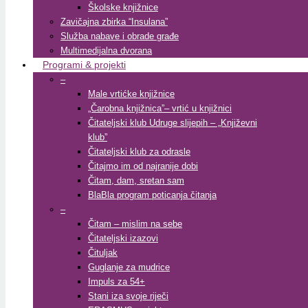
Školske knjižnice
Zavičajna zbirka “Insulana”
Služba nabave i obrade građe
Multimedijalna dvorana
Programi & projekti
–
Male vrtićke knjižnice
„Čarobna knjižnica”– vrtić u knjižnici
Čitateljski klub Udruge slijepih – „Književni
klub”
Čitateljski klub za odrasle
Čitajmo im od najranije dobi
Čitam, dam, sretan sam
BlaBla program poticanja čitanja
–
Čitam – mislim na sebe
Čitateljski izazovi
Čituljak
Guglanje za mudrice
Impuls za 54+
Stani iza svoje riječi