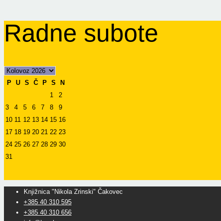
Radne subote
P
U
S
Č
P
S
N
1
2
3
4
5
6
7
8
9
10
11
12
13
14
15
16
17
18
19
20
21
22
23
24
25
26
27
28
29
30
31
Knjižnica "Nikola Zrinski" Čakovec
+385 40 310 595
+385 40 310 656