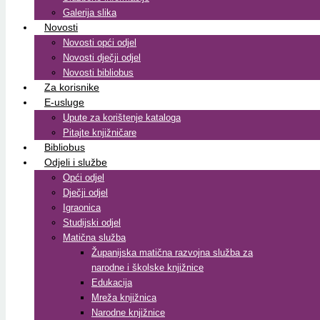
Galerija slika
Novosti
Novosti opći odjel
Novosti dječji odjel
Novosti bibliobus
Za korisnike
E-usluge
Upute za korištenje kataloga
Pitajte knjižničare
Bibliobus
Odjeli i službe
Opći odjel
Dječji odjel
Igraonica
Studijski odjel
Matična služba
Županijska matična razvojna služba za
narodne i školske knjižnice
Edukacija
Mreža knjižnica
Narodne knjižnice