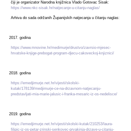
čiji je organizator Narodna knjižnica Vlado Gotovac Sisak:
https://www.nkc-sisak.hr/natjecanje-u-citanju-naglas/
Arhiva do sada održanih Županijskih natjecanja u čitanju naglas:
godina
https://www.mnovine.hr/medimurje/drustvo/zavrsio-mjesec-
hrvatske-knjige-prebogat-program-djecu-cakoveckoj-knjiznici/
godina
https://emedjimurje.net.hr/vijesti/skolski-
kutak/178139/medjimurje-ce-na-drzavnom-natjecanju-
predstavljati-mia-marie-jalusic-i-franka-mesaric-iz-os-nedelisce/
godina
https://emedjimurje.net.hr/vijesti/skolski-kutak/210253/laura-
filipic-iz-os-petar-zrinski-senkovec-prvakinja-drzave-u-citanju-