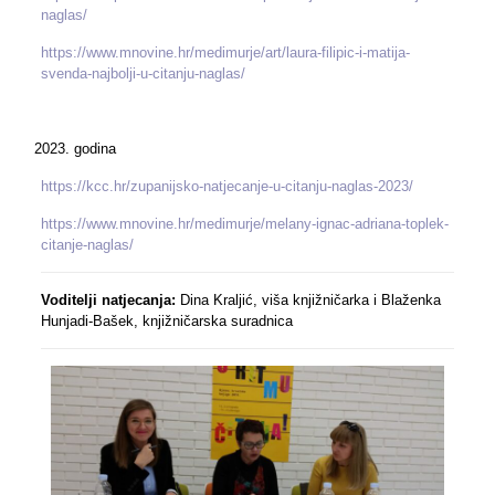
naglas/
https://www.mnovine.hr/medimurje/art/laura-filipic-i-matija-
svenda-najbolji-u-citanju-naglas/
godina
https://kcc.hr/zupanijsko-natjecanje-u-citanju-naglas-2023/
https://www.mnovine.hr/medimurje/melany-ignac-adriana-toplek-
citanje-naglas/
Voditelji natjecanja:
Dina Kraljić, viša knjižničarka i Blaženka
Hunjadi-Bašek, knjižničarska suradnica