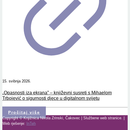
15. svibnja 2026.
„Opasnosti iza ekrana” – književni susreti s Mihaelom
Trbojević o sigurnosti djece u digitalnom svijetu
Pročitaj više
Copyright © Knjižnica Nikola Zrinski, Čakovec | Službene web stranice. |
Web rješenje:
InTeh