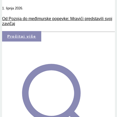
1. lipnja 2026.
Od Pozoja do međimurske popevke: Mravići predstavili svoj
zavičaj
Pročitaj više