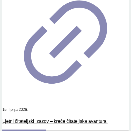
15. lipnja 2026.
Ljetni čitateljski izazov – kreće čitateljska avantura!