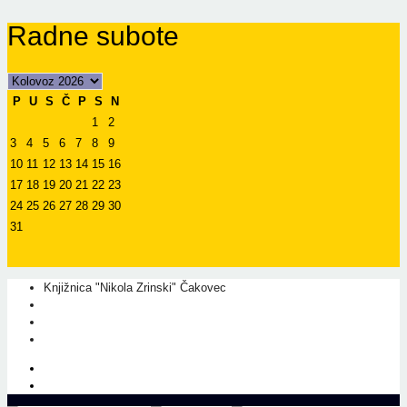
Radne subote
P
U
S
Č
P
S
N
1
2
3
4
5
6
7
8
9
10
11
12
13
14
15
16
17
18
19
20
21
22
23
24
25
26
27
28
29
30
31
Knjižnica "Nikola Zrinski" Čakovec
+385 40 310 595
+385 40 310 656
info@kcc.hr
O nama
Prati nas na Facebook-u