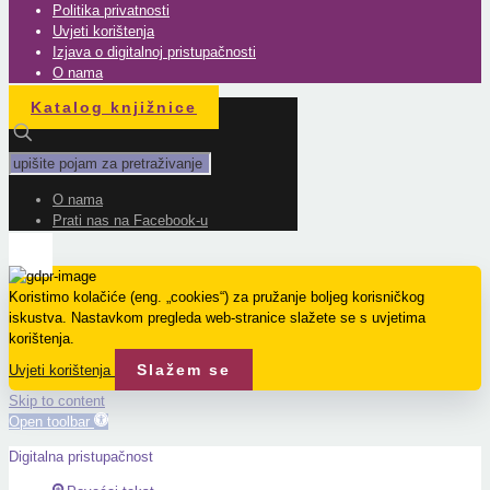
Politika privatnosti
Uvjeti korištenja
Izjava o digitalnoj pristupačnosti
O nama
Katalog knjižnice
O nama
Prati nas na Facebook-u
Koristimo kolačiće (eng. „cookies“) za pružanje boljeg korisničkog
iskustva. Nastavkom pregleda web-stranice slažete se s uvjetima
korištenja.
Slažem se
Uvjeti korištenja
Skip to content
Open toolbar
Digitalna pristupačnost