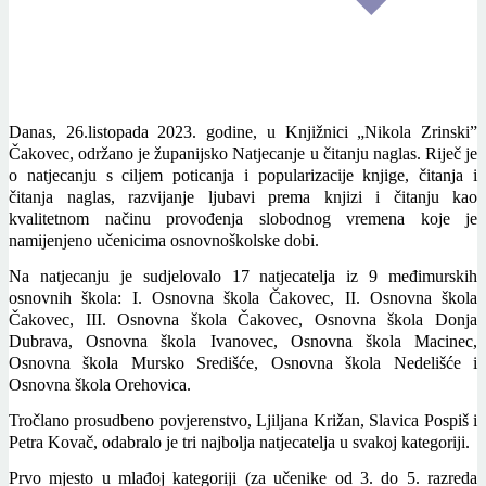
Danas, 26.listopada 2023. godine, u Knjižnici „Nikola Zrinski”
Čakovec, održano je županijsko Natjecanje u čitanju naglas. Riječ je
o natjecanju s ciljem poticanja i popularizacije knjige, čitanja i
čitanja naglas, razvijanje ljubavi prema knjizi i čitanju kao
kvalitetnom načinu provođenja slobodnog vremena koje je
namijenjeno učenicima osnovnoškolske dobi.
Na natjecanju je sudjelovalo 17 natjecatelja iz 9 međimurskih
osnovnih škola: I. Osnovna škola Čakovec, II. Osnovna škola
Čakovec, III. Osnovna škola Čakovec, Osnovna škola Donja
Dubrava, Osnovna škola Ivanovec, Osnovna škola Macinec,
Osnovna škola Mursko Središće, Osnovna škola Nedelišće i
Osnovna škola Orehovica.
Tročlano prosudbeno povjerenstvo, Ljiljana Križan, Slavica Pospiš i
Petra Kovač, odabralo je tri najbolja natjecatelja u svakoj kategoriji.
Prvo mjesto u mlađoj kategoriji (za učenike od 3. do 5. razreda