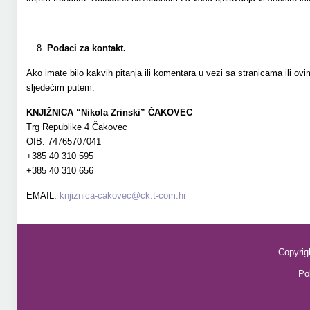
Podaci za kontakt.
Ako imate bilo kakvih pitanja ili komentara u vezi sa stranicama ili ovim
sljedećim putem:
KNJIŽNICA “Nikola Zrinski” ČAKOVEC
Trg Republike 4 Čakovec
OIB: 74765707041
+385 40 310 595
+385 40 310 656
EMAIL:
knjiznica-cakovec@ck.t-com.hr
Copyrig
Pol