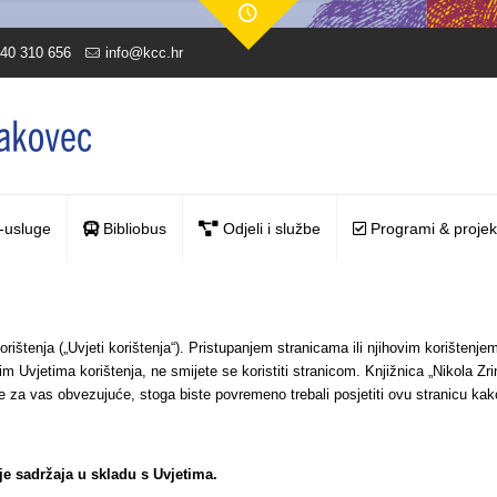
40 310 656
info@kcc.hr
-usluge
Bibliobus
Odjeli i službe
Programi & projek
orištenja („Uvjeti korištenja“). Pristupanjem stranicama ili njihovim korištenj
vjetima korištenja, ne smijete se koristiti stranicom. Knjižnica „Nikola Zrin
e za vas obvezujuće, stoga biste povremeno trebali posjetiti ovu stranicu kako
je sadržaja u skladu s Uvjetima.