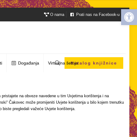
Open 
O nama
Prati nas na Facebook-u
ti
Događanja
Virtualna šetnja
Katalog knjižnice
em pristajete na obveze navedene u tim Uvjetima korištenja i na
ski“ Čakovec može promijeniti Uvjete korištenja u bilo kojem trenutku
 biste pregledali važeće Uvjete korištenja.