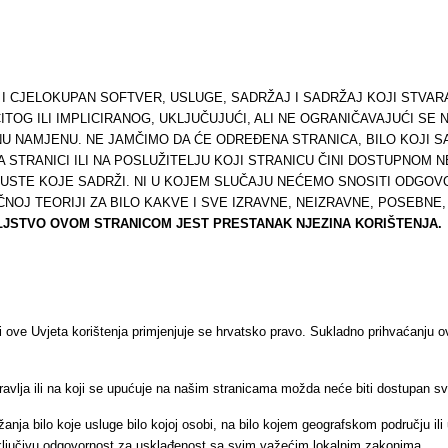
 I CJELOKUPAN SOFTVER, USLUGE, SADRŽAJ I SADRŽAJ KOJI STVA
ČITOG ILI IMPLICIRANOG, UKLJUČUJUĆI, ALI NE OGRANIČAVAJUĆI S
NU NAMJENU. NE JAMČIMO DA ĆE ODREĐENA STRANICA, BILO KOJI S
 NA STRANICI ILI NA POSLUŽITELJU KOJI STRANICU ČINI DOSTUPNOM
PUSTE KOJE SADRŽI. NI U KOJEM SLUČAJU NEĆEMO SNOSITI ODGO
NOJ TEORIJI ZA BILO KAKVE I SVE IZRAVNE, NEIZRAVNE, POSEBNE
OLJSTVO OVOM STRANICOM JEST PRESTANAK NJEZINA KORIŠTENJA.
li ove Uvjeta korištenja primjenjuje se hrvatsko pravo. Sukladno prihvaćanju o
pravlja ili na koji se upućuje na našim stranicama možda neće biti dostupan 
anja bilo koje usluge bilo kojoj osobi, na bilo kojem geografskom području ili
ključivu odgovornost za usklađenost sa svim važećim lokalnim zakonima.