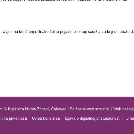
 Uvjetima korištenja, ili ako želite prijaviti bilo koji sadržaj za koji smatrate
ht © Knjižnica Nikola Zrinski, Čakovec | Službene web stranice. | Web rješen
itika privatnosti
Uvjeti korištenja
Izjava o digitalnoj pristupačnosti
O n