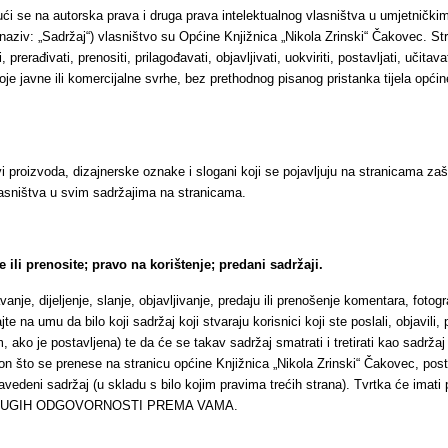
vajući se na autorska prava i druga prava intelektualnog vlasništva u umjetničk
aziv: „Sadržaj“) vlasništvo su Općine Knjižnica „Nikola Zrinski“ Čakovec. Stra
rađivati, prenositi, prilagođavati, objavljivati, uokviriti, postavljati, učitavati, d
o koje javne ili komercijalne svrhe, bez prethodnog pisanog pristanka tijela op
i proizvoda, dizajnerske oznake i slogani koji se pojavljuju na stranicama zaštitn
lasništva u svim sadržajima na stranicama.
e ili prenosite; pravo na korištenje; predani sadržaji.
, dijeljenje, slanje, objavljivanje, predaju ili prenošenje komentara, fotografi
 na umu da bilo koji sadržaj koji stvaraju korisnici koji ste poslali, objavili,
o je postavljena) te da će se takav sadržaj smatrati i tretirati kao sadržaj koj
kon što se prenese na stranicu općine Knjižnica „Nikola Zrinski“ Čakovec, pos
vedeni sadržaj (u skladu s bilo kojim pravima trećih strana). Tvrtka će imati pr
 DRUGIH ODGOVORNOSTI PREMA VAMA.