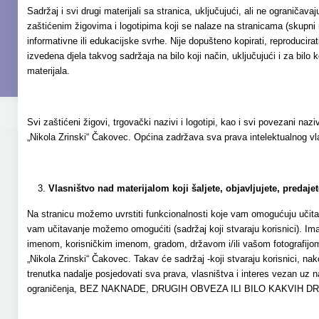
Sadržaj i svi drugi materijali sa stranica, uključujući, ali ne ograniča
zaštićenim žigovima i logotipima koji se nalaze na stranicama (skupni n
informativne ili edukacijske svrhe. Nije dopušteno kopirati, reproducirati, pre
izvedena djela takvog sadržaja na bilo koji način, uključujući i za bil
materijala.
Svi zaštićeni žigovi, trgovački nazivi i logotipi, kao i svi povezani naziv
„Nikola Zrinski“ Čakovec. Općina zadržava sva prava intelektualnog v
Vlasništvo nad materijalom koji šaljete, objavljujete, predajet
Na stranicu možemo uvrstiti funkcionalnosti koje vam omogućuju učitavanje
vam učitavanje možemo omogućiti (sadržaj koji stvaraju korisnici). Imajte
imenom, korisničkim imenom, gradom, državom i/ili vašom fotografijom, ak
„Nikola Zrinski“ Čakovec. Takav će sadržaj -koji stvaraju korisnici, na
trenutka nadalje posjedovati sva prava, vlasništva i interes vezan uz na
ograničenja, BEZ NAKNADE, DRUGIH OBVEZA ILI BILO KAKVIH