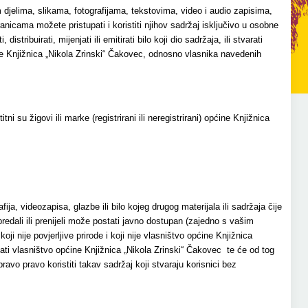
im djelima, slikama, fotografijama, tekstovima, video i audio zapisima,
nicama možete pristupati i koristiti njihov sadržaj isključivo u osobne
istribuirati, mijenjati ili emitirati bilo koji dio sadržaja, ili stvarati
ćine Knjižnica „Nikola Zrinski“ Čakovec, odnosno vlasnika navedenih
i su žigovi ili marke (registrirani ili neregistrirani) općine Knjižnica
ja, videozapisa, glazbe ili bilo kojeg drugog materijala ili sadržaja čije
 predali ili prenijeli može postati javno dostupan (zajedno s vašim
i nije povjerljive prirode i koji nije vlasništvo općine Knjižnica
tati vlasništvo općine Knjižnica „Nikola Zrinski“ Čakovec te će od tog
avo pravo koristiti takav sadržaj koji stvaraju korisnici bez