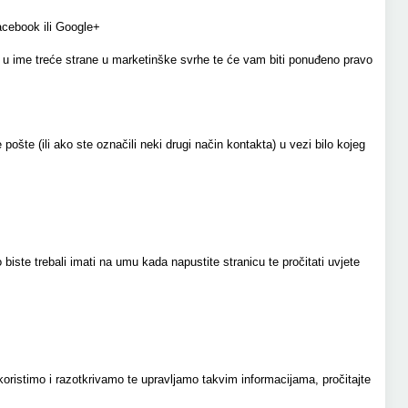
Facebook ili Google+
eni u ime treće strane u marketinške svrhe te će vam biti ponuđeno pravo
ošte (ili ako ste označili neki drugi način kontakta) u vezi bilo kojeg
te trebali imati na umu kada napustite stranicu te pročitati uvjete
 koristimo i razotkrivamo te upravljamo takvim informacijama, pročitajte