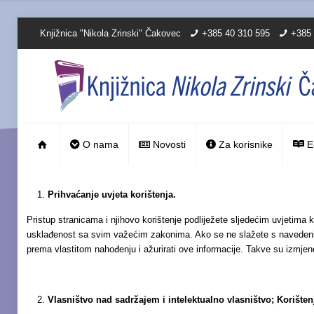
Knjižnica "Nikola Zrinski" Čakovec
+385 40 310 595
+385 
O nama
Novosti
Za korisnike
E
Prihvaćanje uvjeta korištenja.
Pristup stranicama i njihovo korištenje podliježete sljedećim uvjetima k
usklađenost sa svim važećim zakonima. Ako se ne slažete s navedenim U
prema vlastitom nahođenju i ažurirati ove informacije. Takve su izmjen
Vlasništvo nad sadržajem i intelektualno vlasništvo; Korišten