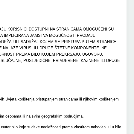
RAJU KORISNICI DOSTUPNI NA STRANICAMA OMOGUĆENI SU
E NA IMPLICIRANA JAMSTVA MOGUĆNOSTI PRODAJE,
ADRŽAJ ILI SADRŽAJ KOJEM SE PRISTUPA PUTEM STRANICE
 NE NALAZE VIRUSI ILI DRUGE ŠTETNE KOMPONENTE. NE
VORNOST PREMA BILO KOJEM PREKRŠAJU, UGOVORU,
, SLUČAJNE, POSLJEDIČNE, PRIMJERENE, KAZNENE ILI DRUGE
vih Uvjeta korištenja pristupanjem stranicama ili njihovim korištenjem
svim osobama ili na svim geografskim područjima.
 unutar bilo koje sudske nadležnosti prema vlastitom nahođenju i u bilo