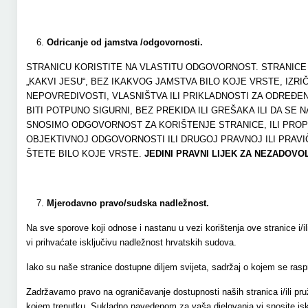
Odricanje od jamstva /odgovornosti.
STRANICU KORISTITE NA VLASTITU ODGOVORNOST. STRANICE
„KAKVI JESU“, BEZ IKAKVOG JAMSTVA BILO KOJE VRSTE, IZRI
NEPOVREDIVOSTI, VLASNIŠTVA ILI PRIKLADNOSTI ZA ODREĐE
BITI POTPUNO SIGURNI, BEZ PREKIDA ILI GREŠAKA ILI DA SE
SNOSIMO ODGOVORNOST ZA KORIŠTENJE STRANICE, ILI PRO
OBJEKTIVNOJ ODGOVORNOSTI ILI DRUGOJ PRAVNOJ ILI PRAVIČ
ŠTETE BILO KOJE VRSTE.
JEDINI PRAVNI LIJEK ZA NEZADOV
Mjerodavno pravo/sudska nadležnost.
Na sve sporove koji odnose i nastanu u vezi korištenja ove stranice i/i
vi prihvaćate isključivu nadležnost hrvatskih sudova.
Iako su naše stranice dostupne diljem svijeta, sadržaj o kojem se ras
Zadržavamo pravo na ograničavanje dostupnosti naših stranica i/ili pruž
kojem trenutku. Sukladno navedenom za vaša djelovanja vi snosite is