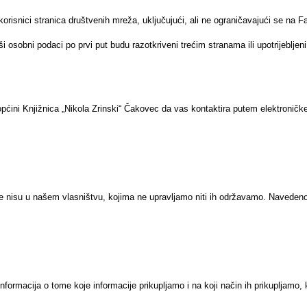
 korisnici stranica društvenih mreža, uključujući, ali ne ograničavajući se na 
aši osobni podaci po prvi put budu razotkriveni trećim stranama ili upotrijeblj
ćini Knjižnica „Nikola Zrinski“ Čakovec da vas kontaktira putem elektroničke p
isu u našem vlasništvu, kojima ne upravljamo niti ih održavamo. Navedeno bis
nformacija o tome koje informacije prikupljamo i na koji način ih prikupljamo,