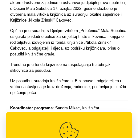
aktere društvene zajednice u ostvarivanju dječjih prava i potreba,
u Općini Mala Subotica 17. ožujka 2022. godine službeno je
otvorena mala vrtićka knjižnica uz suradnju lokalne zajednice i
Knjižnice „Nikola Zrinski“ Čakovec.
Općina je u suradnji s Dječjim vrtićem „Potočnica“ Mala Subotica
osigurala prikladne police za smještaj tristo slikovnica i knjiga o
roditeljstvu, izdvojenih iz fonda Knjižnice „Nikola Zrinski“
Čakovec, a odgajatelji i djeca, uz podršku knjižničara, brinu o
posudbi knjižnične građe.
Trenutno je u fondu knjižnice na raspolaganju tristotinjak
slikovnica za posudbu.
Uz posudbu, suradnja knjižničara iz Bibliobusa i odgajateljica u
vrtiću nastavljena je kroz druženja, radionice, postavljanje izložbi
i pričanje priča.
Koordinator programa
: Sandra Mikac, knjižničar
Voditelj programa
: Vida Medlobi, knjižničar