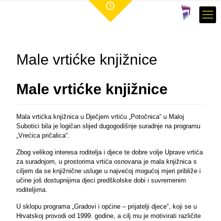
Male vrtićke knjižnice
Male vrtićke knjižnice
Mala vrtićka knjižnica u Dječjem vrtiću „Potočnica“ u Maloj
Subotici bila je logičan slijed dugogodišnje suradnje na programu
„Vrećica pričalica“.
Zbog velikog interesa roditelja i djece te dobre volje Uprave vrtića
za suradnjom, u prostorima vrtića osnovana je mala knjižnica s
ciljem da se knjižnične usluge u najvećoj mogućoj mjeri približe i
učine još dostupnijima djeci predškolske dobi i suvremenim
roditeljima.
U sklopu programa „Gradovi i općine – prijatelji djece“, koji se u
Hrvatskoj provodi od 1999. godine, a cilj mu je motivirati različite