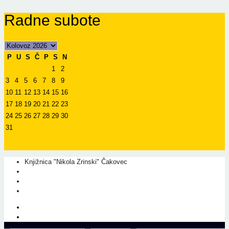
Radne subote
P
U
S
Č
P
S
N
1
2
3
4
5
6
7
8
9
10
11
12
13
14
15
16
17
18
19
20
21
22
23
24
25
26
27
28
29
30
31
Knjižnica "Nikola Zrinski" Čakovec
+385 40 310 595
+385 40 310 656
info@kcc.hr
O nama
Prati nas na Facebook-u