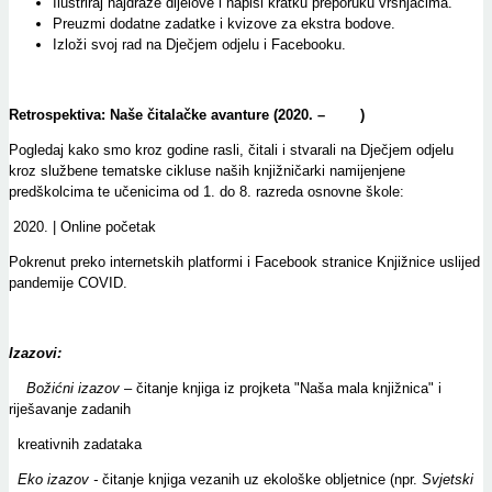
Ilustriraj najdraže dijelove i napiši kratku preporuku vršnjacima.
Preuzmi dodatne zadatke i kvizove za ekstra bodove.
Izloži svoj rad na Dječjem odjelu i Facebooku.
Retrospektiva: Naše čitalačke avanture (2020. – )
Pogledaj kako smo kroz godine rasli, čitali i stvarali na Dječjem odjelu
kroz službene tematske cikluse naših knjižničarki namijenjene
predškolcima te učenicima od 1. do 8. razreda osnovne škole:
| Online početak
Pokrenut preko internetskih platformi i Facebook stranice Knjižnice uslijed
pandemije COVID.
Izazovi:
Božićni izazov
– čitanje knjiga iz projketa "Naša mala knjižnica" i
riješavanje zadanih
kreativnih zadataka
Eko izazov -
čitanje knjiga vezanih uz ekološke obljetnice (npr.
Svjetski