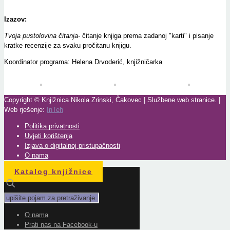
Izazov:
Tvoja pustolovina čitanja-
čitanje knjiga prema zadanoj "karti" i pisanje
kratke recenzije za svaku pročitanu knjigu.
Koordinator programa: Helena Drvoderić, knjižničarka
Copyright © Knjižnica Nikola Zrinski, Čakovec | Službene web stranice. |
Web rješenje:
InTeh
Politika privatnosti
Uvjeti korištenja
Izjava o digitalnoj pristupačnosti
O nama
Katalog knjižnice
O nama
Prati nas na Facebook-u