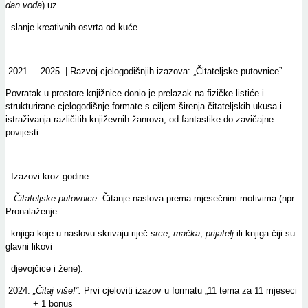
dan voda
) uz
slanje kreativnih osvrta od kuće.
– 2025. | Razvoj cjelogodišnjih izazova: „Čitateljske putovnice”
Povratak u prostore knjižnice donio je prelazak na fizičke listiće i
strukturirane cjelogodišnje formate s ciljem širenja čitateljskih ukusa i
istraživanja različitih književnih žanrova, od fantastike do zavičajne
povijesti.
Izazovi kroz godine:
Čitateljske putovnice:
Čitanje naslova prema mjesečnim motivima (npr.
Pronalaženje
knjiga koje u naslovu skrivaju riječ
srce
,
mačka
,
prijatelj
ili knjiga čiji su
glavni likovi
djevojčice i žene).
„Čitaj više!”:
Prvi cjeloviti izazov u formatu „11 tema za 11 mjeseci
+ 1 bonus