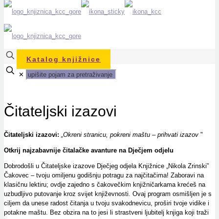
Katalog knjižnice
✕
Čitateljski izazovi
Čitateljski izazovi:
„
Okreni stranicu, pokreni maštu – prihvati izazov
"
Otkrij najzabavnije čitalačke avanture na Dječjem odjelu
Dobrodošli u Čitateljske izazove Dječjeg odjela Knjižnice „Nikola Zrinski”
Čakovec – tvoju omiljenu godišnju potragu za najčitačima! Zaboravi na
klasičnu lektiru; ovdje zajedno s čakovečkim knjižničarkama krećeš na
uzbudljivo putovanje kroz svijet književnosti. Ovaj program osmišljen je s
ciljem da unese radost čitanja u tvoju svakodnevicu, proširi tvoje vidike i
potakne maštu. Bez obzira na to jesi li strastveni ljubitelj knjiga koji traži