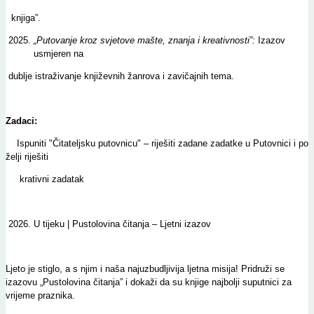
knjiga”.
„Putovanje kroz svjetove mašte, znanja i kreativnosti”:
Izazov
usmjeren na
dublje istraživanje književnih žanrova i zavičajnih tema.
Zadaci:
Ispuniti "Čitateljsku putovnicu" – riješiti zadane zadatke u Putovnici i po
želji riješiti
krativni zadatak
U tijeku | Pustolovina čitanja – Ljetni izazov
Ljeto je stiglo, a s njim i naša najuzbudljivija ljetna misija! Pridruži se
izazovu „Pustolovina čitanja” i dokaži da su knjige najbolji suputnici za
vrijeme praznika.