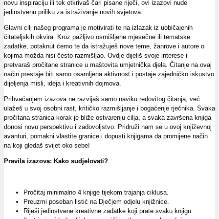
novu inspiraciju ili tek otkrivaš čari pisane riječi, ovi izazovi nude
jedinstvenu priliku za istraživanje novih svjetova.
Glavni cilj našeg programa je motivirati te na izlazak iz uobičajenih
čitateljskih okvira. Kroz pažljivo osmišljene mjesečne ili tematske
zadatke, potaknut ćemo te da istražuješ nove teme, žanrove i autore o
kojima možda nisi često razmišljao. Ovdje dijeliš svoje interese i
pretvaraš pročitane stranice u maštovita umjetnička djela. Čitanje na ovaj
način prestaje biti samo osamljena aktivnost i postaje zajedničko iskustvo
dijeljenja misli, ideja i kreativnih dojmova.
Prihvaćanjem izazova ne razvijaš samo naviku redovitog čitanja, već
ulažeš u svoj osobni rast, kritičko razmišljanje i bogaćenje rječnika. Svaka
pročitana stranica korak je bliže ostvarenju cilja, a svaka završena knjiga
donosi novu perspektivu i zadovoljstvo. Pridruži nam se u ovoj književnoj
avanturi, pomakni vlastite granice i dopusti knjigama da promijene način
na koji gledaš svijet oko sebe!
Pravila izazova: Kako sudjelovati?
Pročitaj minimalno 4 knjige tijekom trajanja ciklusa.
Preuzmi poseban listić na Dječjem odjelu knjižnice.
Riješi jedinstvene kreativne zadatke koji prate svaku knjigu.