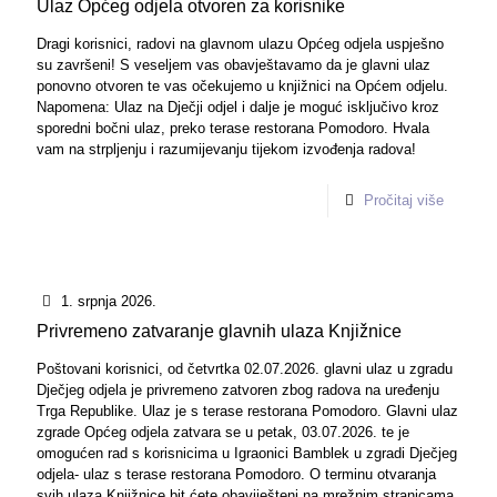
Ulaz Općeg odjela otvoren za korisnike
Dragi korisnici, radovi na glavnom ulazu Općeg odjela uspješno
su završeni! S veseljem vas obavještavamo da je glavni ulaz
ponovno otvoren te vas očekujemo u knjižnici na Općem odjelu.
Napomena: Ulaz na Dječji odjel i dalje je moguć isključivo kroz
sporedni bočni ulaz, preko terase restorana Pomodoro. Hvala
vam na strpljenju i razumijevanju tijekom izvođenja radova!
Pročitaj više
1. srpnja 2026.
Privremeno zatvaranje glavnih ulaza Knjižnice
Poštovani korisnici, od četvrtka 02.07.2026. glavni ulaz u zgradu
Dječjeg odjela je privremeno zatvoren zbog radova na uređenju
Trga Republike. Ulaz je s terase restorana Pomodoro. Glavni ulaz
zgrade Općeg odjela zatvara se u petak, 03.07.2026. te je
omogućen rad s korisnicima u Igraonici Bamblek u zgradi Dječjeg
odjela- ulaz s terase restorana Pomodoro. O terminu otvaranja
svih ulaza Knjižnice bit ćete obaviješteni na mrežnim stranicama