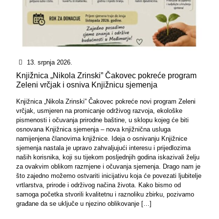
13. srpnja 2026.
Knjižnica „Nikola Zrinski” Čakovec pokreće program
Zeleni vrčjak i osniva Knjižnicu sjemenja
Knjižnica „Nikola Zrinski” Čakovec pokreće novi program Zeleni
vrčjak, usmjeren na promicanje održivog razvoja, ekološke
pismenosti i očuvanja prirodne baštine, u sklopu kojeg će biti
osnovana Knjižnica sjemenja – nova knjižnična usluga
namijenjena članovima knjižnice. Ideja o osnivanju Knjižnice
sjemenja nastala je upravo zahvaljujući interesu i prijedlozima
naših korisnika, koji su tijekom posljednjih godina iskazivali želju
za ovakvim oblikom razmjene i očuvanja sjemenja. Drago nam je
što zajedno možemo ostvariti inicijativu koja će povezati ljubitelje
vrtlarstva, prirode i održivog načina života. Kako bismo od
samoga početka stvorili kvalitetnu i raznoliku zbirku, pozivamo
građane da se uključe u njezino oblikovanje
[…]