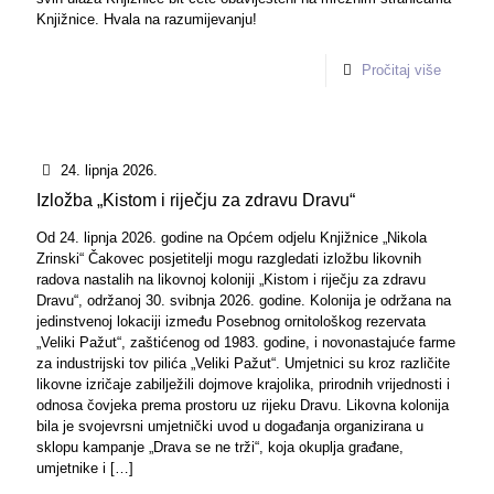
Knjižnice. Hvala na razumijevanju!
Pročitaj više
24. lipnja 2026.
Izložba „Kistom i riječju za zdravu Dravu“
Od 24. lipnja 2026. godine na Općem odjelu Knjižnice „Nikola
Zrinski“ Čakovec posjetitelji mogu razgledati izložbu likovnih
radova nastalih na likovnoj koloniji „Kistom i riječju za zdravu
Dravu“, održanoj 30. svibnja 2026. godine. Kolonija je održana na
jedinstvenoj lokaciji između Posebnog ornitološkog rezervata
„Veliki Pažut“, zaštićenog od 1983. godine, i novonastajuće farme
za industrijski tov pilića „Veliki Pažut“. Umjetnici su kroz različite
likovne izričaje zabilježili dojmove krajolika, prirodnih vrijednosti i
odnosa čovjeka prema prostoru uz rijeku Dravu. Likovna kolonija
bila je svojevrsni umjetnički uvod u događanja organizirana u
sklopu kampanje „Drava se ne trži“, koja okuplja građane,
umjetnike i
[…]