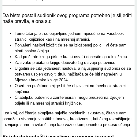
Da biste postali sudionik ovog programa potrebno je slijediti
naša pravila, a ona su:
Teme čitanja bit će objavljene jednom mjesečno na Facebook
stranici knjižnice kao i na mrežnoj stranici.
Ponuđeni naslovi izložit će se na izložbenoj polici i vi ćete sami
birati naslov /knjigu.
Kad pročitate knjigu pišete kratki osvrt i donesite ga u knjižnicu.
Za svaku pročitanu knjigu dobivate žig u svoju putovnicu.
U godini se čita jedanaest naslova, a najuspješniji sudionici će za
ostvaren uspjeh osvojiti titulu najčitača te će biti nagrađeni u
Mjesecu hrvatske knjige 2024.
Osvrti na pročitane knjige bit će objavljeni na facebook stranici
knjižnice.
Čitateljsku putovnicu zainteresirani mogu preuzeti na Dječjem
odjelu ili na mrežnoj stranici knjižnice.
I za kraj, od čitanja skupljate najviše pozitivnih iskustava, čitanje vam
pomaže u stvaranju vlastitih stavova, kreativnosti, kritičkog razmišljanja i
razvijanje same navike čitanja kao važne komponente u procesu učenja.
Svi ste dobrodošli i veselimo se novom izazovu!