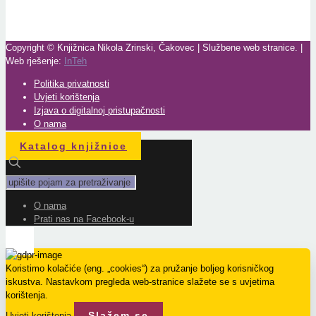
Copyright © Knjižnica Nikola Zrinski, Čakovec | Službene web stranice. |
Web rješenje:
InTeh
Politika privatnosti
Uvjeti korištenja
Izjava o digitalnoj pristupačnosti
O nama
Katalog knjižnice
O nama
Prati nas na Facebook-u
Koristimo kolačiće (eng. „cookies“) za pružanje boljeg korisničkog
iskustva. Nastavkom pregleda web-stranice slažete se s uvjetima
korištenja.
Slažem se
Uvjeti korištenja