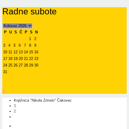
Radne subote
P
U
S
Č
P
S
N
1
2
3
4
5
6
7
8
9
10
11
12
13
14
15
16
17
18
19
20
21
22
23
24
25
26
27
28
29
30
31
Knjižnica "Nikola Zrinski" Čakovec
+385 40 310 595
+385 40 310 656
info@kcc.hr
O nama