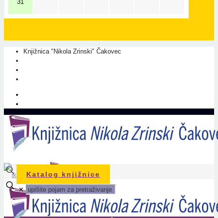
31
Knjižnica "Nikola Zrinski" Čakovec
+385 40 310 595
+385 40 310 656
info@kcc.hr
O nama
Prati nas na Facebook-u
Katalog knjižnice
✕