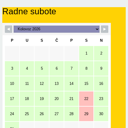
Radne subote
P
U
S
Č
P
S
N
1
2
3
4
5
6
7
8
9
10
11
12
13
14
15
16
17
18
19
20
21
22
23
24
25
26
27
28
29
30