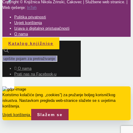
Copyright © Knjižnica Nikola Zrinski, Čakovec | Službene web stranice. |
Web rješenje:
InTeh
Politika privatnosti
Uvjeti korištenja
Izjava o digitalnoj pristupačnosti
O nama
Katalog knjižnice
O nama
Prati nas na Facebook-u
Koristimo kolačiće (eng. „cookies“) za pružanje boljeg korisničkog
iskustva. Nastavkom pregleda web-stranice slažete se s uvjetima
korištenja.
Slažem se
Uvjeti korištenja