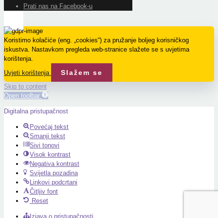
Prati nas na Facebook-u
Koristimo kolačiće (eng. „cookies“) za pružanje boljeg korisničkog
iskustva. Nastavkom pregleda web-stranice slažete se s uvjetima
korištenja.
Slažem se
Uvjeti korištenja
Skip to content
Open toolbar
Digitalna pristupačnost
Povećaj tekst
Smanji tekst
Sivi tonovi
Visok kontrast
Negativa kontrast
Svijetla pozadina
Linkovi podcrtani
Čitljiv font
Reset
Izjava o pristupačnosti