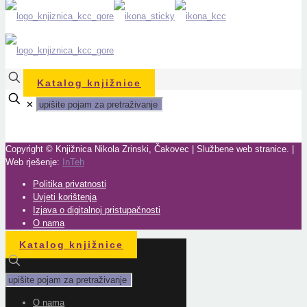
Katalog knjižnice
✕
Copyright © Knjižnica Nikola Zrinski, Čakovec | Službene web stranice. |
Web rješenje:
InTeh
Politika privatnosti
Uvjeti korištenja
Izjava o digitalnoj pristupačnosti
O nama
Katalog knjižnice
O nama