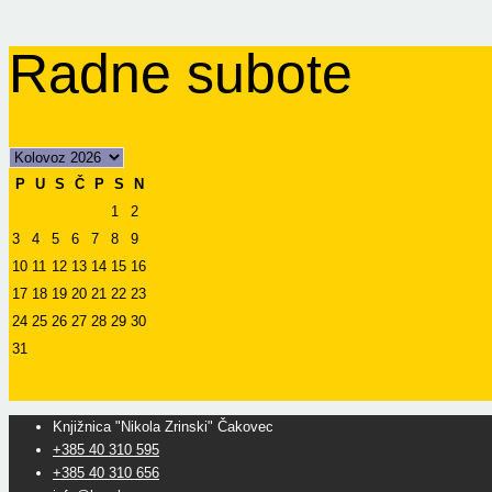
Radne subote
P
U
S
Č
P
S
N
1
2
3
4
5
6
7
8
9
10
11
12
13
14
15
16
17
18
19
20
21
22
23
24
25
26
27
28
29
30
31
Knjižnica "Nikola Zrinski" Čakovec
+385 40 310 595
+385 40 310 656