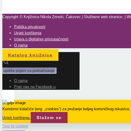
Copyright © Knjižnica Nikola Zrinski, Čakovec | Službene web stranice. | W
Politika privatnosti
Uvjeti korištenja
Izjava o digitalnoj pristupačnosti
O nama
Katalog knjižnice
O nama
Prati nas na Facebook-u
Koristimo kolačiće (eng. „cookies“) za pružanje boljeg korisničkog iskustva
Slažem se
Uvjeti korištenja
Skip to content