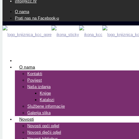
info@kcc.hr
O nama
Prati nas na Facebook-u
O nama
Kontakti
Povijest
Naša izdanja
Knjige
Katalozi
Službene informacije
Galerija slika
Novosti
Novosti opći odjel
Novosti dječji odjel
Novosti bibliobus