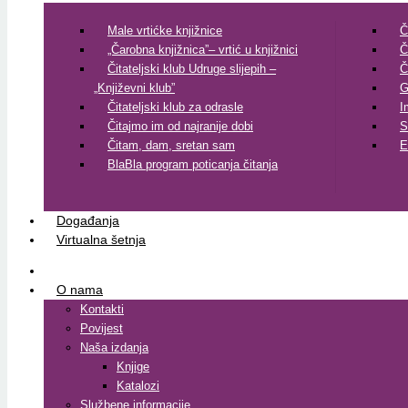
Male vrtićke knjižnice
Č
„Čarobna knjižnica”– vrtić u knjižnici
Č
Čitateljski klub Udruge slijepih –
Č
„Književni klub”
G
Čitateljski klub za odrasle
I
Čitajmo im od najranije dobi
S
Čitam, dam, sretan sam
E
BlaBla program poticanja čitanja
Događanja
Virtualna šetnja
O nama
Kontakti
Povijest
Naša izdanja
Knjige
Katalozi
Službene informacije