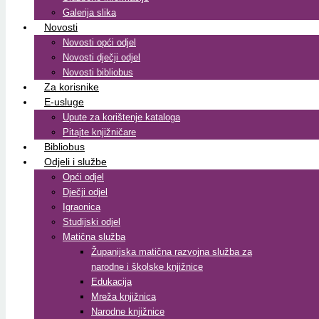
Galerija slika
Novosti
Novosti opći odjel
Novosti dječji odjel
Novosti bibliobus
Za korisnike
E-usluge
Upute za korištenje kataloga
Pitajte knjižničare
Bibliobus
Odjeli i službe
Opći odjel
Dječji odjel
Igraonica
Studijski odjel
Matična služba
Županijska matična razvojna služba za
narodne i školske knjižnice
Edukacija
Mreža knjižnica
Narodne knjižnice