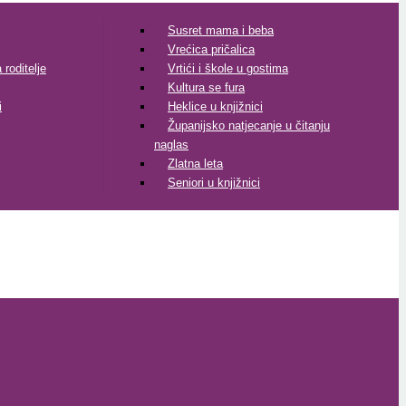
Susret mama i beba
Vrećica pričalica
roditelje
Vrtići i škole u gostima
Kultura se fura
i
Heklice u knjižnici
Županijsko natjecanje u čitanju
naglas
Zlatna leta
Seniori u knjižnici