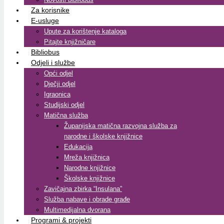
Za korisnike
E-usluge
Upute za korištenje kataloga
Pitajte knjižničare
Bibliobus
Odjeli i službe
Opći odjel
Dječji odjel
Igraonica
Studijski odjel
Matična služba
Županijska matična razvojna služba za
narodne i školske knjižnice
Edukacija
Mreža knjižnica
Narodne knjižnice
Školske knjižnice
Zavičajna zbirka “Insulana”
Služba nabave i obrade građe
Multimedijalna dvorana
Programi & projekti