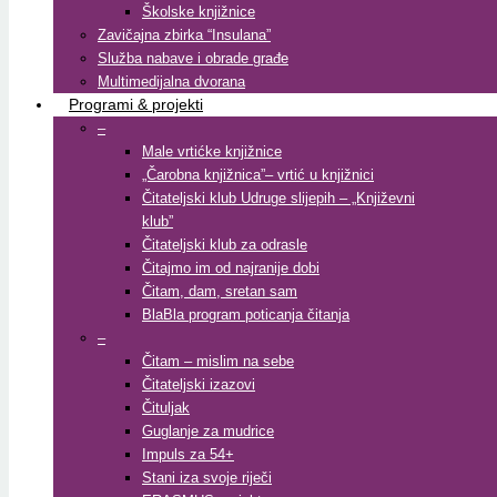
Školske knjižnice
Zavičajna zbirka “Insulana”
Služba nabave i obrade građe
Multimedijalna dvorana
Programi & projekti
–
Male vrtićke knjižnice
„Čarobna knjižnica”– vrtić u knjižnici
Čitateljski klub Udruge slijepih – „Književni
klub”
Čitateljski klub za odrasle
Čitajmo im od najranije dobi
Čitam, dam, sretan sam
BlaBla program poticanja čitanja
–
Čitam – mislim na sebe
Čitateljski izazovi
Čituljak
Guglanje za mudrice
Impuls za 54+
Stani iza svoje riječi