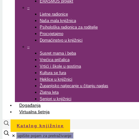
ERASMUS projekt
–
Ljetne radionice
Naša mala knjižnica
Psihološka radionica za roditelje
Procvjetajmo
Domaćinstvo u knjižnici
–
Susret mama i beba
Vrećica pričalica
Vrtići i škole u gostima
Kultura se fura
Heklice u knjižnici
Županijsko natjecanje u čitanju naglas
Zlatna leta
Seniori u knjižnici
Događanja
Virtualna šetnja
Katalog knjižnice
✕