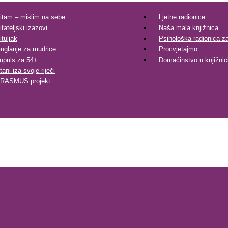
itam – mislim na sebe
Ljetne radionice
itateljski izazovi
Naša mala knjižnica
ituljak
Psihološka radionica za 
uglanje za mudrice
Procvjetajmo
mpuls za 54+
Domaćinstvo u knjižnic
tani iza svoje riječi
RASMUS projekt