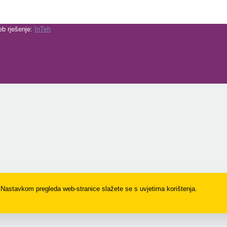
eb rješenje:
InTeh
. Nastavkom pregleda web-stranice slažete se s uvjetima korištenja.