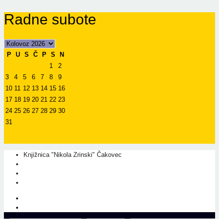
Radne subote
P
U
S
Č
P
S
N
1
2
3
4
5
6
7
8
9
10
11
12
13
14
15
16
17
18
19
20
21
22
23
24
25
26
27
28
29
30
31
Knjižnica "Nikola Zrinski" Čakovec
+385 40 310 595
+385 40 310 656
info@kcc.hr
O nama
Prati nas na Facebook-u