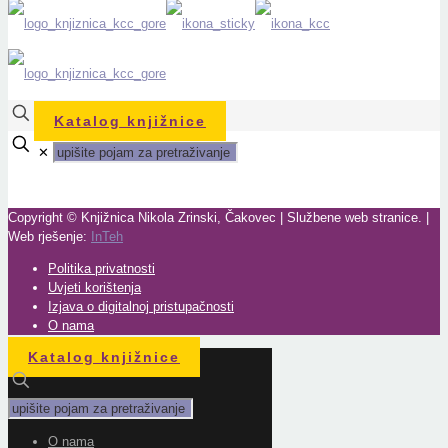
Katalog knjižnice
✕
Copyright © Knjižnica Nikola Zrinski, Čakovec | Službene web stranice. |
Web rješenje:
InTeh
Politika privatnosti
Uvjeti korištenja
Izjava o digitalnoj pristupačnosti
O nama
Katalog knjižnice
O nama