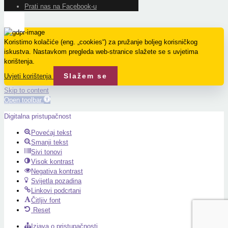
Prati nas na Facebook-u
Koristimo kolačiće (eng. „cookies“) za pružanje boljeg korisničkog
iskustva. Nastavkom pregleda web-stranice slažete se s uvjetima
korištenja.
Slažem se
Uvjeti korištenja
Skip to content
Open toolbar
Digitalna pristupačnost
Povećaj tekst
Smanji tekst
Sivi tonovi
Visok kontrast
Negativa kontrast
Svijetla pozadina
Linkovi podcrtani
Čitljiv font
Reset
Izjava o pristupačnosti