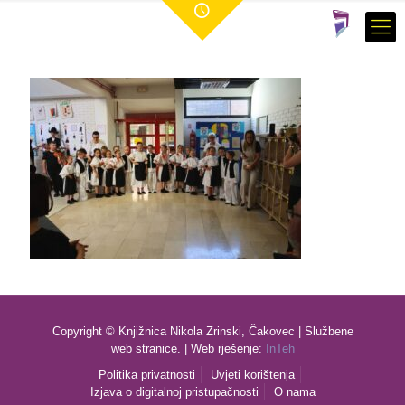
Copyright © Knjižnica Nikola Zrinski, Čakovec | Službene
web stranice. | Web rješenje:
InTeh
Politika privatnosti
Uvjeti korištenja
Izjava o digitalnoj pristupačnosti
O nama