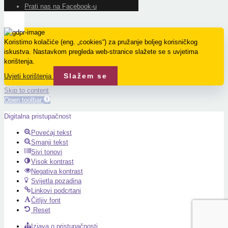
Prati nas na Facebook-u
Koristimo kolačiće (eng. „cookies“) za pružanje boljeg korisničkog
iskustva. Nastavkom pregleda web-stranice slažete se s uvjetima
korištenja.
Slažem se
Uvjeti korištenja
Skip to content
Open toolbar
Digitalna pristupačnost
Povećaj tekst
Smanji tekst
Sivi tonovi
Visok kontrast
Negativa kontrast
Svijetla pozadina
Linkovi podcrtani
Čitljiv font
Reset
Izjava o pristupačnosti