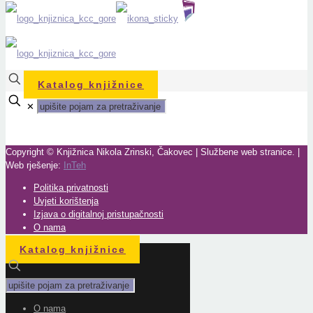
Katalog knjižnice
✕
Copyright © Knjižnica Nikola Zrinski, Čakovec | Službene web stranice. |
Web rješenje:
InTeh
Politika privatnosti
Uvjeti korištenja
Izjava o digitalnoj pristupačnosti
O nama
Katalog knjižnice
O nama