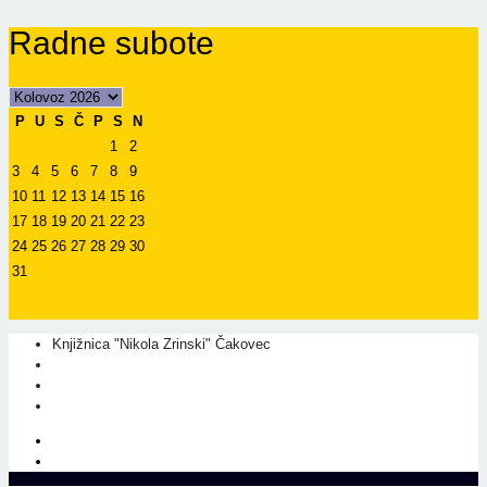
Radne subote
P
U
S
Č
P
S
N
1
2
3
4
5
6
7
8
9
10
11
12
13
14
15
16
17
18
19
20
21
22
23
24
25
26
27
28
29
30
31
Knjižnica "Nikola Zrinski" Čakovec
+385 40 310 595
+385 40 310 656
info@kcc.hr
O nama
Prati nas na Facebook-u