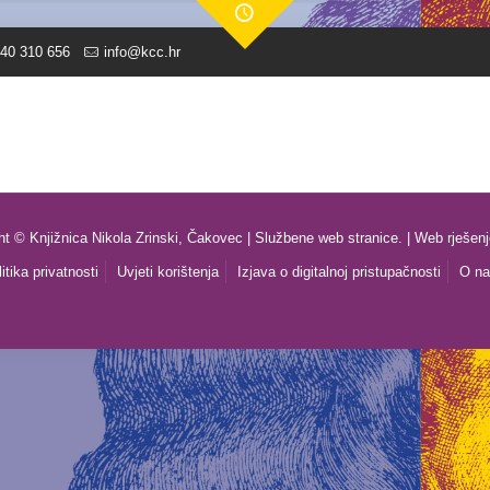
40 310 656
info@kcc.hr
ht © Knjižnica Nikola Zrinski, Čakovec | Službene web stranice. | Web rješen
itika privatnosti
Uvjeti korištenja
Izjava o digitalnoj pristupačnosti
O n