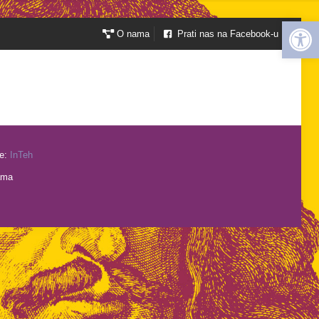
Open 
O nama
Prati nas na Facebook-u
je:
InTeh
ama