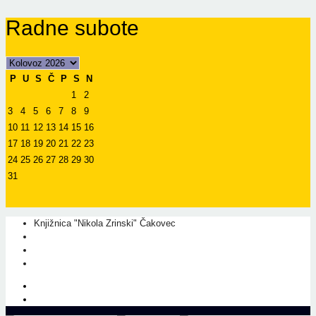
Radne subote
P
U
S
Č
P
S
N
1
2
3
4
5
6
7
8
9
10
11
12
13
14
15
16
17
18
19
20
21
22
23
24
25
26
27
28
29
30
31
Knjižnica "Nikola Zrinski" Čakovec
+385 40 310 595
+385 40 310 656
info@kcc.hr
O nama
Prati nas na Facebook-u