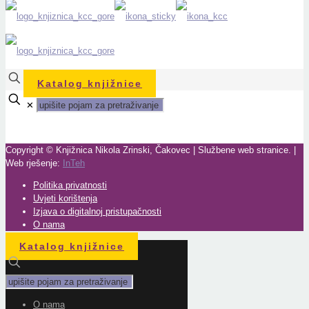
Katalog knjižnice
✕
Copyright © Knjižnica Nikola Zrinski, Čakovec | Službene web stranice. |
Web rješenje:
InTeh
Politika privatnosti
Uvjeti korištenja
Izjava o digitalnoj pristupačnosti
O nama
Katalog knjižnice
O nama