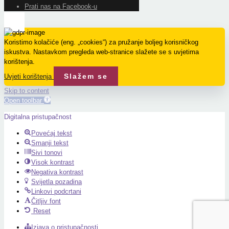
Prati nas na Facebook-u
Koristimo kolačiće (eng. „cookies“) za pružanje boljeg korisničkog
iskustva. Nastavkom pregleda web-stranice slažete se s uvjetima
korištenja.
Slažem se
Uvjeti korištenja
Skip to content
Open toolbar
Digitalna pristupačnost
Povećaj tekst
Smanji tekst
Sivi tonovi
Visok kontrast
Negativa kontrast
Svijetla pozadina
Linkovi podcrtani
Čitljiv font
Reset
Izjava o pristupačnosti