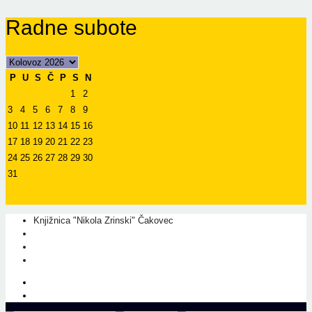
Radne subote
P
U
S
Č
P
S
N
1
2
3
4
5
6
7
8
9
10
11
12
13
14
15
16
17
18
19
20
21
22
23
24
25
26
27
28
29
30
31
Knjižnica "Nikola Zrinski" Čakovec
+385 40 310 595
+385 40 310 656
info@kcc.hr
O nama
Prati nas na Facebook-u