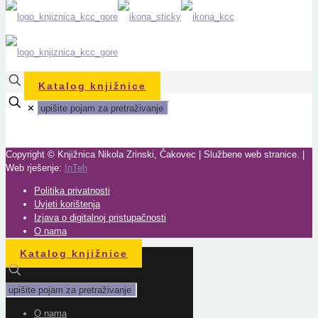
Katalog knjižnice
✕
Copyright © Knjižnica Nikola Zrinski, Čakovec | Službene web stranice. |
Web rješenje:
InTeh
Politika privatnosti
Uvjeti korištenja
Izjava o digitalnoj pristupačnosti
O nama
Katalog knjižnice
O nama