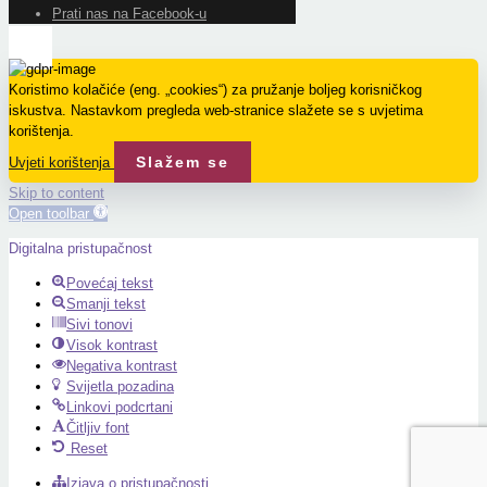
Prati nas na Facebook-u
Koristimo kolačiće (eng. „cookies“) za pružanje boljeg korisničkog
iskustva. Nastavkom pregleda web-stranice slažete se s uvjetima
korištenja.
Slažem se
Uvjeti korištenja
Skip to content
Open toolbar
Digitalna pristupačnost
Povećaj tekst
Smanji tekst
Sivi tonovi
Visok kontrast
Negativa kontrast
Svijetla pozadina
Linkovi podcrtani
Čitljiv font
Reset
Izjava o pristupačnosti