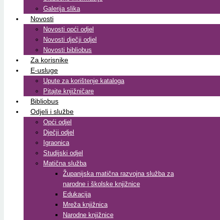
Galerija slika
Novosti
Novosti opći odjel
Novosti dječji odjel
Novosti bibliobus
Za korisnike
E-usluge
Upute za korištenje kataloga
Pitajte knjižničare
Bibliobus
Odjeli i službe
Opći odjel
Dječji odjel
Igraonica
Studijski odjel
Matična služba
Županijska matična razvojna služba za
narodne i školske knjižnice
Edukacija
Mreža knjižnica
Narodne knjižnice