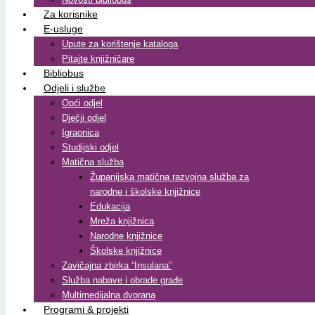
Za korisnike
E-usluge
Upute za korištenje kataloga
Pitajte knjižničare
Bibliobus
Odjeli i službe
Opći odjel
Dječji odjel
Igraonica
Studijski odjel
Matična služba
Županijska matična razvojna služba za
narodne i školske knjižnice
Edukacija
Mreža knjižnica
Narodne knjižnice
Školske knjižnice
Zavičajna zbirka “Insulana”
Služba nabave i obrade građe
Multimedijalna dvorana
Programi & projekti