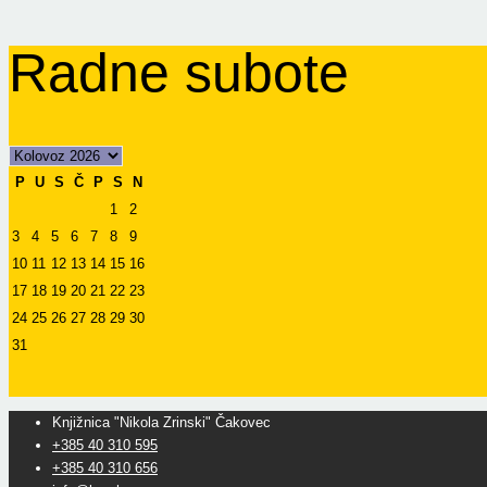
Radne subote
P
U
S
Č
P
S
N
1
2
3
4
5
6
7
8
9
10
11
12
13
14
15
16
17
18
19
20
21
22
23
24
25
26
27
28
29
30
31
Knjižnica "Nikola Zrinski" Čakovec
+385 40 310 595
+385 40 310 656