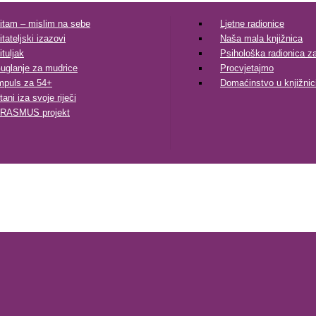
itam – mislim na sebe
Ljetne radionice
itateljski izazovi
Naša mala knjižnica
ituljak
Psihološka radionica za 
uglanje za mudrice
Procvjetajmo
mpuls za 54+
Domaćinstvo u knjižnic
tani iza svoje riječi
RASMUS projekt