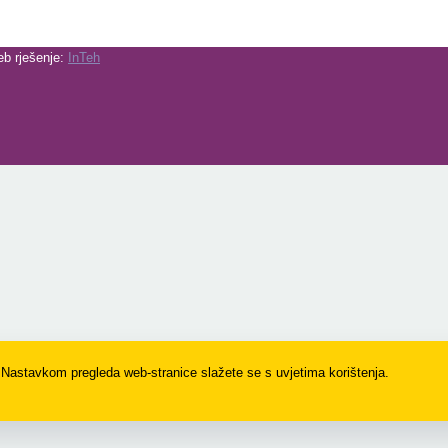
eb rješenje:
InTeh
. Nastavkom pregleda web-stranice slažete se s uvjetima korištenja.