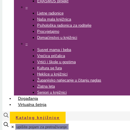
ERASMUS projekt
–
Ljetne radionice
Naša mala knjižnica
Psihološka radionica za roditelje
Procvjetajmo
Domaćinstvo u knjižnici
–
Susret mama i beba
Vrećica pričalica
Vrtići i škole u gostima
Kultura se fura
Heklice u knjižnici
Županijsko natjecanje u čitanju naglas
Zlatna leta
Seniori u knjižnici
Događanja
Virtualna šetnja
Katalog knjižnice
✕