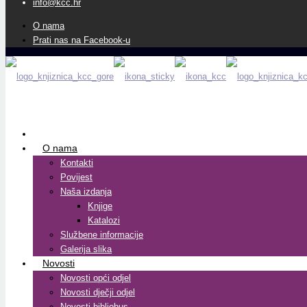
info@kcc.hr
O nama
Prati nas na Facebook-u
O nama
Kontakti
Povijest
Naša izdanja
Knjige
Katalozi
Službene informacije
Galerija slika
Novosti
Novosti opći odjel
Novosti dječji odjel
Novosti bibliobus