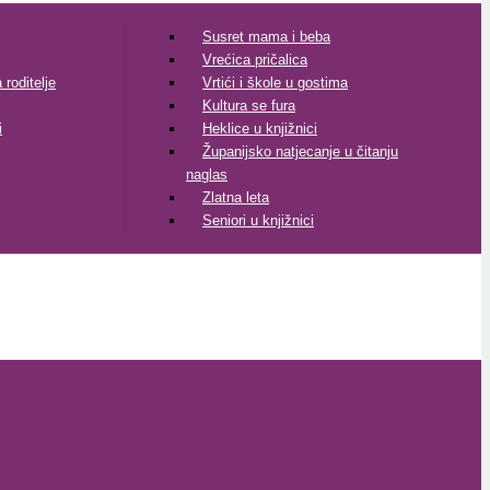
Susret mama i beba
Vrećica pričalica
roditelje
Vrtići i škole u gostima
Kultura se fura
i
Heklice u knjižnici
Županijsko natjecanje u čitanju
naglas
Zlatna leta
Seniori u knjižnici