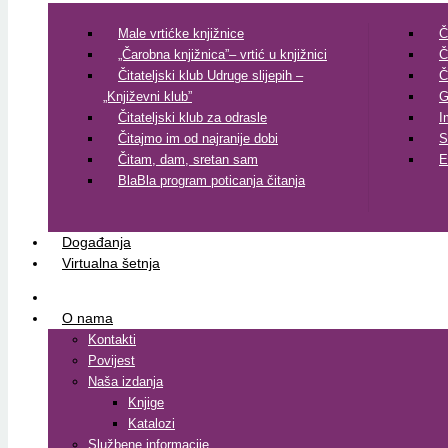
Male vrtićke knjižnice
Č
„Čarobna knjižnica”– vrtić u knjižnici
Č
Čitateljski klub Udruge slijepih –
Č
„Književni klub”
G
Čitateljski klub za odrasle
I
Čitajmo im od najranije dobi
S
Čitam, dam, sretan sam
E
BlaBla program poticanja čitanja
Događanja
Virtualna šetnja
O nama
Kontakti
Povijest
Naša izdanja
Knjige
Katalozi
Službene informacije