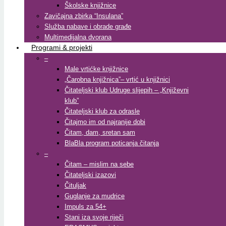
Školske knjižnice
Zavičajna zbirka “Insulana”
Služba nabave i obrade građe
Multimedijalna dvorana
Programi & projekti
–
Male vrtićke knjižnice
„Čarobna knjižnica”– vrtić u knjižnici
Čitateljski klub Udruge slijepih – „Književni
klub”
Čitateljski klub za odrasle
Čitajmo im od najranije dobi
Čitam, dam, sretan sam
BlaBla program poticanja čitanja
–
Čitam – mislim na sebe
Čitateljski izazovi
Čituljak
Guglanje za mudrice
Impuls za 54+
Stani iza svoje riječi