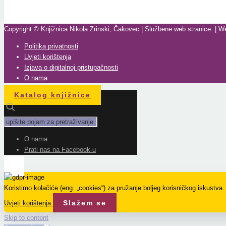
Copyright © Knjižnica Nikola Zrinski, Čakovec | Službene web stranice. | W
Politika privatnosti
Uvjeti korištenja
Izjava o digitalnoj pristupačnosti
O nama
Katalog knjižnice
O nama
Prati nas na Facebook-u
Koristimo kolačiće (eng. „cookies“) za pružanje boljeg korisničkog iskustva
Slažem se
Uvjeti korištenja
Skip to content