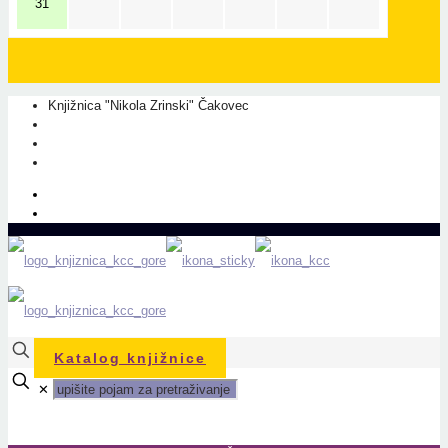
31
Knjižnica "Nikola Zrinski" Čakovec
+385 40 310 595
+385 40 310 656
info@kcc.hr
O nama
Prati nas na Facebook-u
Katalog knjižnice
✕