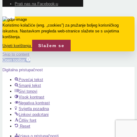
Prati nas na Facebook-u
Koristimo kolačiće (eng. „cookies“) za pružanje boljeg korisničkog
iskustva. Nastavkom pregleda web-stranice slažete se s uvjetima
korištenja.
Slažem se
Uvjeti korištenja
Skip to content
Open toolbar
Digitalna pristupačnost
Povećaj tekst
Smanji tekst
Sivi tonovi
Visok kontrast
Negativa kontrast
Svijetla pozadina
Linkovi podcrtani
Čitljiv font
Reset
Izjava o pristupačnosti