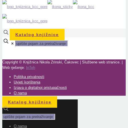
Katalog knjižnice
✕
Copyright © Knjižnica Nikola Zrinski, Čakovec | Službene web stranice. |
Web rješenje:
InTeh
Politika privatnosti
Uvjeti korištenja
Izjava o digitalnoj pristupačnosti
O nama
Katalog knjižnice
O nama