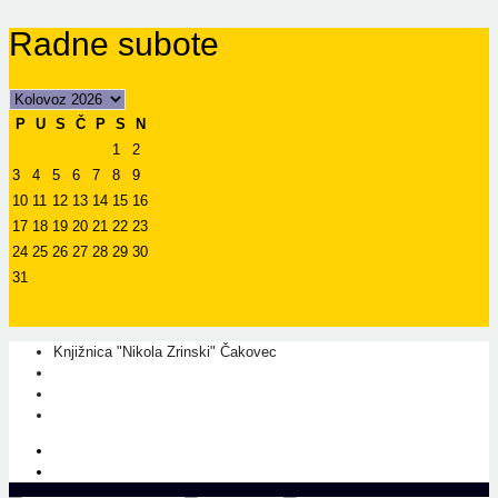
Radne subote
P
U
S
Č
P
S
N
1
2
3
4
5
6
7
8
9
10
11
12
13
14
15
16
17
18
19
20
21
22
23
24
25
26
27
28
29
30
31
Knjižnica "Nikola Zrinski" Čakovec
+385 40 310 595
+385 40 310 656
info@kcc.hr
O nama
Prati nas na Facebook-u