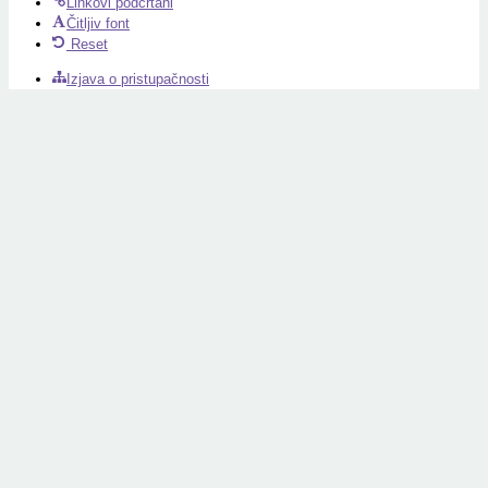
Linkovi podcrtani
Čitljiv font
Reset
Izjava o pristupačnosti