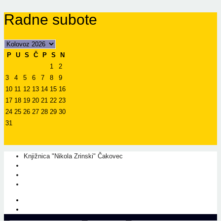
Radne subote
P
U
S
Č
P
S
N
1
2
3
4
5
6
7
8
9
10
11
12
13
14
15
16
17
18
19
20
21
22
23
24
25
26
27
28
29
30
31
Knjižnica "Nikola Zrinski" Čakovec
+385 40 310 595
+385 40 310 656
info@kcc.hr
O nama
Prati nas na Facebook-u