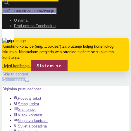
O nama
Prati nas na Facebook-u
Koristimo kolačiće (eng. „cookies“) za pružanje boljeg korisničkog
iskustva. Nastavkom pregleda web-stranice slažete se s uvjetima
korištenja.
Slažem se
Uvjeti korištenja
Skip to content
Open toolbar
Digitalna pristupačnost
Povećaj tekst
Smanji tekst
Sivi tonovi
Visok kontrast
Negativa kontrast
Svijetla pozadina