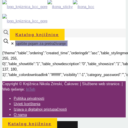
Katalog knjižnice
✕
{“theme”:”table”,”ordering”:”created_time”,”orderingdir”:”asc”,”table_styling
255, 255,
0)”,”table_showtitle”:”1″,”table_showdescription”:”0″,”table_showsize”:”1″,”
137, 180,
1)”,”table_colordownloadlink”:”#ffffff”,”visibility”:”-1″,”category_password”:””
Copyright © Knjižnica Nikola Zrinski, Čakovec | Službene web stranice. |
Web rješenje:
InTeh
Politika privatnosti
Uvjeti korištenja
Izjava o digitalnoj pristupačnosti
O nama
Katalog knjižnice