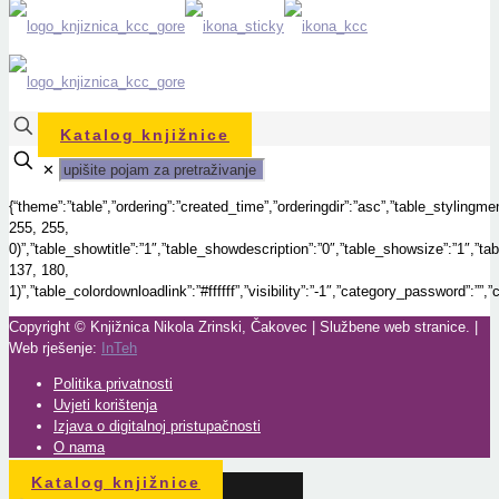
Katalog knjižnice
✕
{“theme”:”table”,”ordering”:”created_time”,”orderingdir”:”asc”,”table_styling
255, 255,
0)”,”table_showtitle”:”1″,”table_showdescription”:”0″,”table_showsize”:”1″,”
137, 180,
1)”,”table_colordownloadlink”:”#ffffff”,”visibility”:”-1″,”category_password”:””
Copyright © Knjižnica Nikola Zrinski, Čakovec | Službene web stranice. |
Web rješenje:
InTeh
Politika privatnosti
Uvjeti korištenja
Izjava o digitalnoj pristupačnosti
O nama
Katalog knjižnice