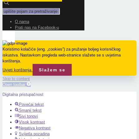
O nama
Prati nas na Facebook-u
Koristimo kolačiće (eng. „cookies“) za pružanje boljeg korisničkog
iskustva. Nastavkom pregleda web-stranice slažete se s uvjetima
korištenja.
Slažem se
Uvjeti korištenja
Skip to content
Open toolbar
Digitalna pristupačnost
Povećaj tekst
Smanji tekst
Sivi tonovi
Visok kontrast
Negativa kontrast
Svijetla pozadina