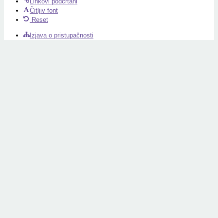
Linkovi podcrtani
Čitljiv font
Reset
Izjava o pristupačnosti