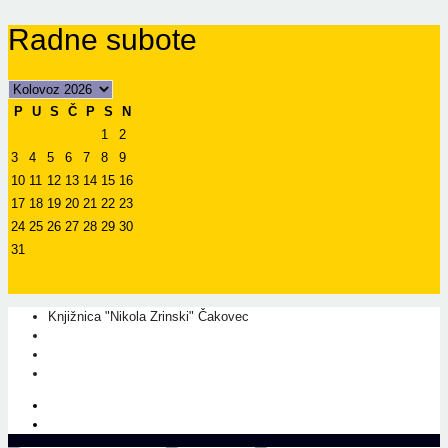
Radne subote
P
U
S
Č
P
S
N
1
2
3
4
5
6
7
8
9
10
11
12
13
14
15
16
17
18
19
20
21
22
23
24
25
26
27
28
29
30
31
Knjižnica "Nikola Zrinski" Čakovec
+385 40 310 595
+385 40 310 656
info@kcc.hr
O nama
Prati nas na Facebook-u