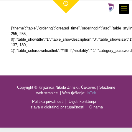
{“theme”:”table”,”ordering”:”created_time”,”orderingdir”:”asc”,”table_st
255, 255,
0)”,”table_showtitle”:”1″,”table_showdescription”:”0″,”table_showsize”:
137, 180,
1)”,”table_colordownloadlink”:”#ffffff”,”visibility”:”-1″,”category_passwor
Copyright © Knjižnica Nikola Zrinski, Čakovec | Službene
web stranice. | Web rješenje:
InTeh
Politika privatnosti
Uvjeti korištenja
Izjava o digitalnoj pristupačnosti
O nama