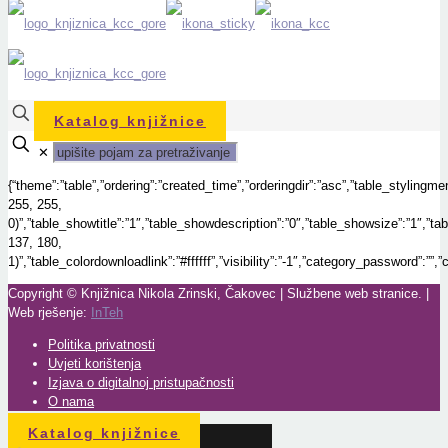
Katalog knjižnice
✕
{“theme”:”table”,”ordering”:”created_time”,”orderingdir”:”asc”,”table_styling
255, 255,
0)”,”table_showtitle”:”1″,”table_showdescription”:”0″,”table_showsize”:”1″,”
137, 180,
1)”,”table_colordownloadlink”:”#ffffff”,”visibility”:”-1″,”category_password”:””
Copyright © Knjižnica Nikola Zrinski, Čakovec | Službene web stranice. |
Web rješenje:
InTeh
Politika privatnosti
Uvjeti korištenja
Izjava o digitalnoj pristupačnosti
O nama
Katalog knjižnice