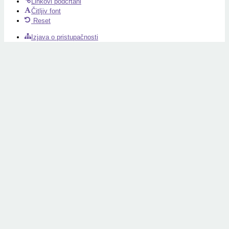
Linkovi podcrtani
Čitljiv font
Reset
Izjava o pristupačnosti