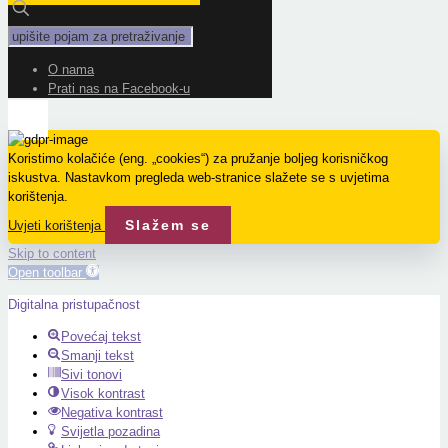
O nama
Prati nas na Facebook-u
Koristimo kolačiće (eng. „cookies“) za pružanje boljeg korisničkog
iskustva. Nastavkom pregleda web-stranice slažete se s uvjetima
korištenja.
Slažem se
Uvjeti korištenja
Skip to content
Open toolbar
Digitalna pristupačnost
Povećaj tekst
Smanji tekst
Sivi tonovi
Visok kontrast
Negativa kontrast
Svijetla pozadina