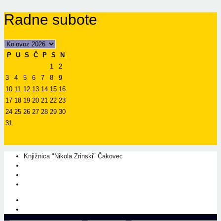
Radne subote
P
U
S
Č
P
S
N
1
2
3
4
5
6
7
8
9
10
11
12
13
14
15
16
17
18
19
20
21
22
23
24
25
26
27
28
29
30
31
Knjižnica "Nikola Zrinski" Čakovec
+385 40 310 595
+385 40 310 656
info@kcc.hr
O nama
Prati nas na Facebook-u