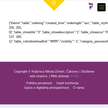
{“theme”:”table”,”ordering”:”created_time”,”orderingdir”:”asc”,”table_st
255, 255,
0)”,”table_showtitle”:”0″,”table_showdescription”:”1″,”table_showsize”:
137, 180,
1)”,”table_colordownloadlink”:”#ffffff”,”visibility”:”-1″,”category_passwor
Copyright © Knjižnica Nikola Zrinski, Čakovec | Službene
web stranice. | Web rješenje:
InTeh
Politika privatnosti
Uvjeti korištenja
Izjava o digitalnoj pristupačnosti
O nama