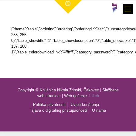
{“theme”:”table”,”ordering”:”ordering”,”orderingdir”:”asc”,”subcategories
255, 255,
0)”,”table_showtitle”:”1″,”table_showdescription”:”0″,”table_showsize”:
137, 180,
1)”,”table_colordownloadlink”:”#ffffff”,”category_password”:””,”category_
Copyright © Knjižnica Nikola Zrinski, Čakovec | Službene
web stranice. | Web rješenje:
InTeh
Politika privatnosti
Uvjeti korištenja
Izjava o digitalnoj pristupačnosti
O nama