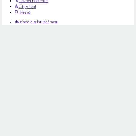
Linkovi podcrtani
Čitljiv font
Reset
Izjava o pristupačnosti