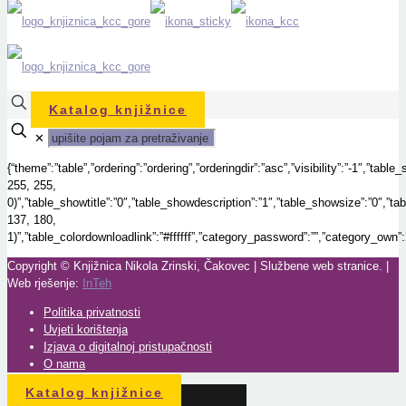
Katalog knjižnice
✕
{“theme”:”table”,”ordering”:”ordering”,”orderingdir”:”asc”,”visibility”:”-1″,”
255, 255,
0)”,”table_showtitle”:”0″,”table_showdescription”:”1″,”table_showsize”:”0″,”
137, 180,
1)”,”table_colordownloadlink”:”#ffffff”,”category_password”:””,”category_own”:
Copyright © Knjižnica Nikola Zrinski, Čakovec | Službene web stranice. |
Web rješenje:
InTeh
Politika privatnosti
Uvjeti korištenja
Izjava o digitalnoj pristupačnosti
O nama
Katalog knjižnice