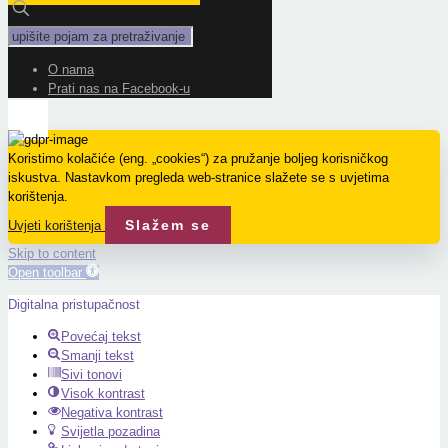
O nama
Prati nas na Facebook-u
Koristimo kolačiće (eng. „cookies“) za pružanje boljeg korisničkog
iskustva. Nastavkom pregleda web-stranice slažete se s uvjetima
korištenja.
Slažem se
Uvjeti korištenja
Skip to content
Open toolbar
Digitalna pristupačnost
Povećaj tekst
Smanji tekst
Sivi tonovi
Visok kontrast
Negativa kontrast
Svijetla pozadina