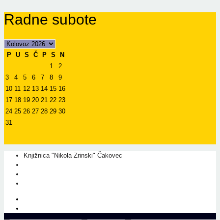
Radne subote
P
U
S
Č
P
S
N
1
2
3
4
5
6
7
8
9
10
11
12
13
14
15
16
17
18
19
20
21
22
23
24
25
26
27
28
29
30
31
Knjižnica "Nikola Zrinski" Čakovec
+385 40 310 595
+385 40 310 656
info@kcc.hr
O nama
Prati nas na Facebook-u