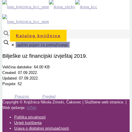
Katalog knjižnice
✕
Bilješke uz financijski izvještaj 2019.
Veličina datoteke: 64.00 KB
Created: 07.09.2022.
Updated: 07.09.2022.
Posjete: 52
Preuzmi
Pregled
Copyright © Knjižnica Nikola Zrinski, Čakovec | Službene web stranice. |
Web rješenje:
InTeh
Politika privatnosti
Uvjeti korištenja
Izjava o digitalnoj pristupačnosti