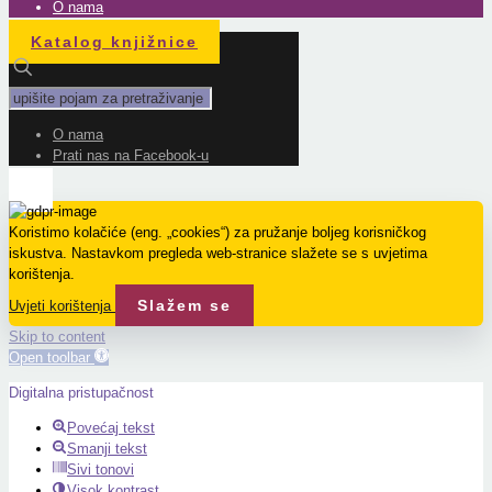
O nama
Katalog knjižnice
O nama
Prati nas na Facebook-u
Koristimo kolačiće (eng. „cookies“) za pružanje boljeg korisničkog
iskustva. Nastavkom pregleda web-stranice slažete se s uvjetima
korištenja.
Slažem se
Uvjeti korištenja
Skip to content
Open toolbar
Digitalna pristupačnost
Povećaj tekst
Smanji tekst
Sivi tonovi
Visok kontrast