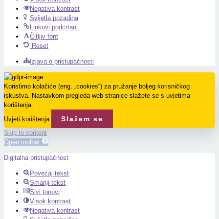
Negativa kontrast
Svijetla pozadina
Linkovi podcrtani
Čitljiv font
Reset
Izjava o pristupačnosti
Koristimo kolačiće (eng. „cookies“) za pružanje boljeg korisničkog
iskustva. Nastavkom pregleda web-stranice slažete se s uvjetima
korištenja.
Slažem se
Uvjeti korištenja
Skip to content
Open toolbar
Digitalna pristupačnost
Povećaj tekst
Smanji tekst
Sivi tonovi
Visok kontrast
Negativa kontrast