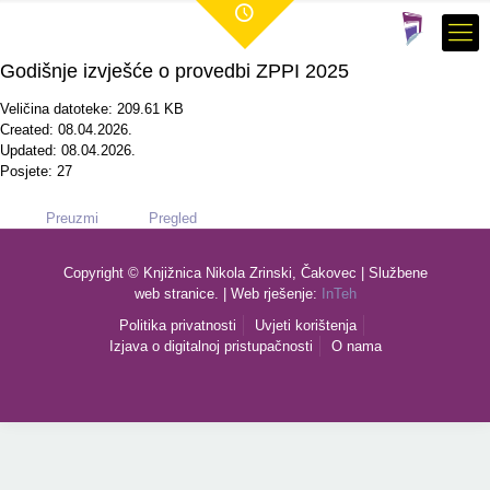
Godišnje izvješće o provedbi ZPPI 2025
Veličina datoteke: 209.61 KB
Created: 08.04.2026.
Updated: 08.04.2026.
Posjete: 27
Preuzmi
Pregled
Copyright © Knjižnica Nikola Zrinski, Čakovec | Službene
web stranice. | Web rješenje:
InTeh
Politika privatnosti
Uvjeti korištenja
Izjava o digitalnoj pristupačnosti
O nama