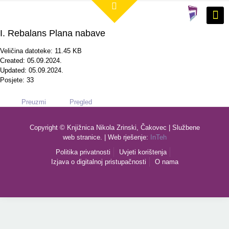
I. Rebalans Plana nabave
Veličina datoteke: 11.45 KB
Created: 05.09.2024.
Updated: 05.09.2024.
Posjete: 33
Preuzmi
Pregled
Copyright © Knjižnica Nikola Zrinski, Čakovec | Službene
web stranice. | Web rješenje:
InTeh
Politika privatnosti
Uvjeti korištenja
Izjava o digitalnoj pristupačnosti
O nama