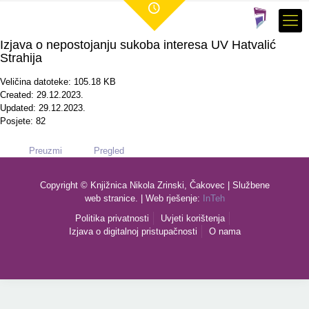
Izjava o nepostojanju sukoba interesa UV Hatvalić
Strahija
Veličina datoteke: 105.18 KB
Created: 29.12.2023.
Updated: 29.12.2023.
Posjete: 82
Preuzmi
Pregled
Copyright © Knjižnica Nikola Zrinski, Čakovec | Službene
web stranice. | Web rješenje:
InTeh
Politika privatnosti
Uvjeti korištenja
Izjava o digitalnoj pristupačnosti
O nama