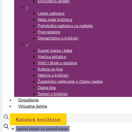
ERASMUS projekt
–
Ljetne radionice
Naša mala knjižnica
Psihološka radionica za roditelje
Procvjetajmo
Domaćinstvo u knjižnici
–
Susret mama i beba
Vrećica pričalica
Vrtići i škole u gostima
Kultura se fura
Heklice u knjižnici
Županijsko natjecanje u čitanju naglas
Zlatna leta
Seniori u knjižnici
Događanja
Virtualna šetnja
Katalog knjižnice
✕