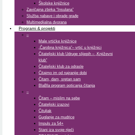
Školske knjižnice
Zavičajna zbirka “Insulana”
Služba nabave i obrade građe
Multimedijalna dvorana
Programi & projekti
–
Male vrtićke knjižnice
„Čarobna knjižnica”– vrtić u knjižnici
Čitateljski klub Udruge slijepih – „Književni
klub”
Čitateljski klub za odrasle
Čitajmo im od najranije dobi
Čitam, dam, sretan sam
BlaBla program poticanja čitanja
–
Čitam – mislim na sebe
Čitateljski izazovi
Čituljak
Guglanje za mudrice
Impuls za 54+
Stani iza svoje riječi