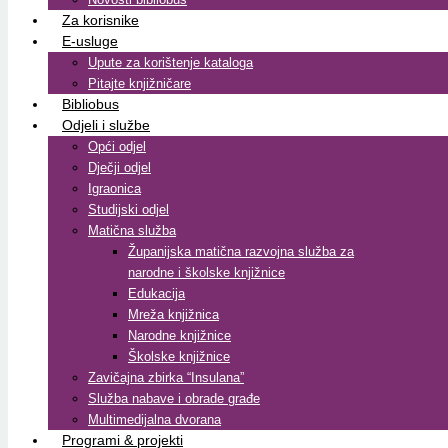
Za korisnike
E-usluge
Upute za korištenje kataloga
Pitajte knjižničare
Bibliobus
Odjeli i službe
Opći odjel
Dječji odjel
Igraonica
Studijski odjel
Matična služba
Županijska matična razvojna služba za
narodne i školske knjižnice
Edukacija
Mreža knjižnica
Narodne knjižnice
Školske knjižnice
Zavičajna zbirka “Insulana”
Služba nabave i obrade građe
Multimedijalna dvorana
Programi & projekti