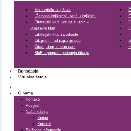
Male vrtićke knjižnice
Č
„Čarobna knjižnica”– vrtić u knjižnici
Č
Čitateljski klub Udruge slijepih –
Č
„Književni klub”
G
Čitateljski klub za odrasle
I
Čitajmo im od najranije dobi
S
Čitam, dam, sretan sam
E
BlaBla program poticanja čitanja
Događanja
Virtualna šetnja
O nama
Kontakti
Povijest
Naša izdanja
Knjige
Katalozi
Službene informacije