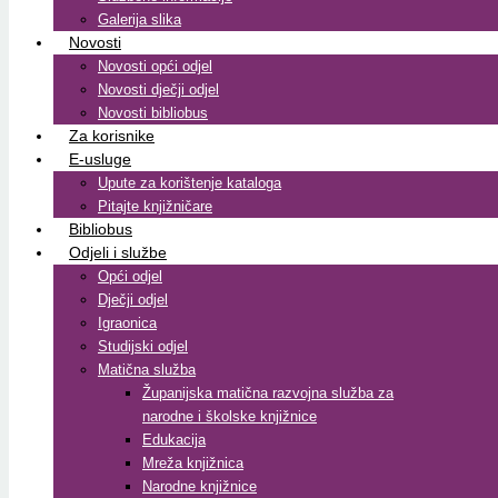
Galerija slika
Novosti
Novosti opći odjel
Novosti dječji odjel
Novosti bibliobus
Za korisnike
E-usluge
Upute za korištenje kataloga
Pitajte knjižničare
Bibliobus
Odjeli i službe
Opći odjel
Dječji odjel
Igraonica
Studijski odjel
Matična služba
Županijska matična razvojna služba za
narodne i školske knjižnice
Edukacija
Mreža knjižnica
Narodne knjižnice