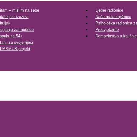
itam – mislim na sebe
Ljetne radionice
itateljski izazovi
Naša mala knjižnica
ituljak
Psihološka radionica za 
uglanje za mudrice
Procvjetajmo
mpuls za 54+
Domaćinstvo u knjižnic
tani iza svoje riječi
RASMUS projekt