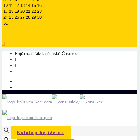
10
11
12
13
14
15
16
17
18
19
20
21
22
23
24
25
26
27
28
29
30
31
Knjižnica "Nikola Zrinski" Čakovec
+385 40 310 595
+385 40 310 656
info@kcc.hr
O nama
Prati nas na Facebook-u
Katalog knjižnice