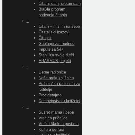
Čitam, dam, sretan sam
BlaBla program
poticanja čitanja
–
Čitam – mislim na sebe
Čitateljski izazovi
Čituljak
Guglanje za mudrice
Impuls za 54+
Stani iza svoje riječi
ERASMUS projekt
–
Ljetne radionice
Naša mala knjižnica
Psihološka radionica za
roditelje
Procvjetajmo
Domaćinstvo u knjižnici
–
Susret mama i beba
Vrećica pričalica
Vrtići i škole u gostima
Kultura se fura