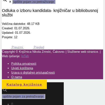
✕
Odluka o izboru kandidata- knjižničar u bibliobusnoj
službi
Veličina datoteke: 48.17 KB
Created: 01.07.2026.
Updated: 01.07.2026.
Posjete: 12
Preuzmi
Pregled
Copyright © Knjižnica Nikola Zrinski, Čakovec | Službene web stranice. |
Web rješenje:
InTeh
Politika privatnosti
Uvjeti korištenja
Izjava o digitalnoj pristupačnosti
O nama
Katalog knjižnice