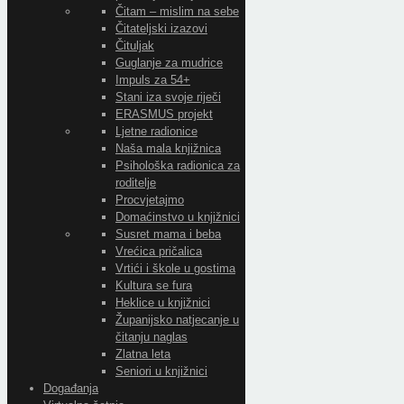
Čitam – mislim na sebe
Čitateljski izazovi
Čituljak
Guglanje za mudrice
Impuls za 54+
Stani iza svoje riječi
ERASMUS projekt
Ljetne radionice
Naša mala knjižnica
Psihološka radionica za
roditelje
Procvjetajmo
Domaćinstvo u knjižnici
Susret mama i beba
Vrećica pričalica
Vrtići i škole u gostima
Kultura se fura
Heklice u knjižnici
Županijsko natjecanje u
čitanju naglas
Zlatna leta
Seniori u knjižnici
Događanja