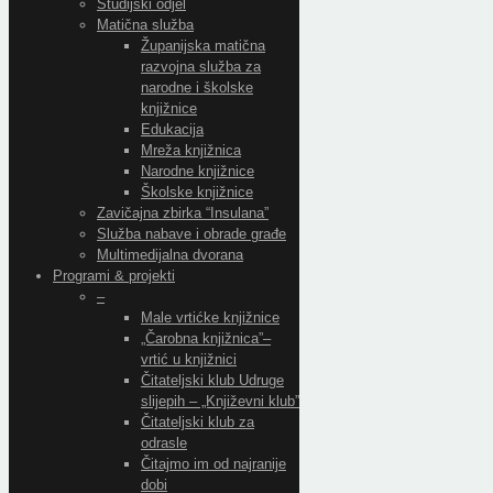
Studijski odjel
Matična služba
Županijska matična
razvojna služba za
narodne i školske
knjižnice
Edukacija
Mreža knjižnica
Narodne knjižnice
Školske knjižnice
Zavičajna zbirka “Insulana”
Služba nabave i obrade građe
Multimedijalna dvorana
Programi & projekti
–
Male vrtićke knjižnice
„Čarobna knjižnica”–
vrtić u knjižnici
Čitateljski klub Udruge
slijepih – „Književni klub”
Čitateljski klub za
odrasle
Čitajmo im od najranije
dobi