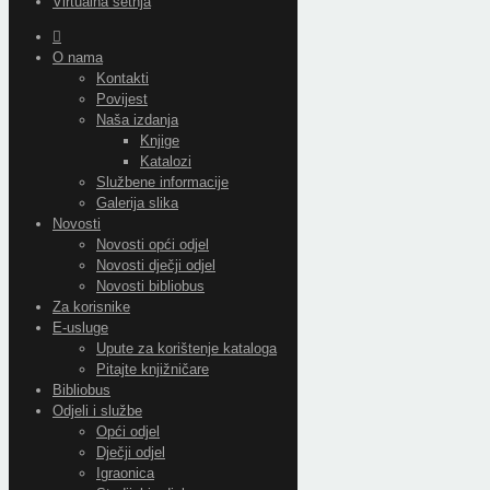
Virtualna šetnja
O nama
Kontakti
Povijest
Naša izdanja
Knjige
Katalozi
Službene informacije
Galerija slika
Novosti
Novosti opći odjel
Novosti dječji odjel
Novosti bibliobus
Za korisnike
E-usluge
Upute za korištenje kataloga
Pitajte knjižničare
Bibliobus
Odjeli i službe
Opći odjel
Dječji odjel
Igraonica