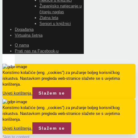
Heklice u knjižnici
Županijsko natjecanje u
čitanju naglas
Zlatna leta
Seniori u knjižnici
Događanja
Virtualna šetnja
O nama
Prati nas na Facebook-u
Koristimo kolačiće (eng. „cookies“) za pružanje boljeg korisničkog
iskustva. Nastavkom pregleda web-stranice slažete se s uvjetima
korištenja.
Slažem se
Uvjeti korištenja
Koristimo kolačiće (eng. „cookies“) za pružanje boljeg korisničkog
iskustva. Nastavkom pregleda web-stranice slažete se s uvjetima
korištenja.
Slažem se
Uvjeti korištenja
Skip to content