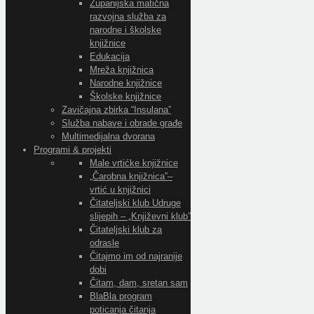
Županijska matična
razvojna služba za
narodne i školske
knjižnice
Edukacija
Mreža knjižnica
Narodne knjižnice
Školske knjižnice
Zavičajna zbirka “Insulana”
Služba nabave i obrade građe
Multimedijalna dvorana
Programi & projekti
Male vrtićke knjižnice
„Čarobna knjižnica”–
vrtić u knjižnici
Čitateljski klub Udruge
slijepih – „Književni klub”
Čitateljski klub za
odrasle
Čitajmo im od najranije
dobi
Čitam, dam, sretan sam
BlaBla program
poticanja čitanja