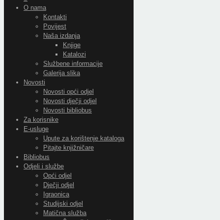
O nama
Kontakti
Povijest
Naša izdanja
Knjige
Katalozi
Službene informacije
Galerija slika
Novosti
Novosti opći odjel
Novosti dječji odjel
Novosti bibliobus
Za korisnike
E-usluge
Upute za korištenje kataloga
Pitajte knjižničare
Bibliobus
Odjeli i službe
Opći odjel
Dječji odjel
Igraonica
Studijski odjel
Matična služba