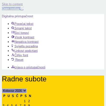
Skip to content
Open toolbar
Digitalna pristupačnost
Povećaj tekst
Smanji tekst
Sivi tonovi
Visok kontrast
Negativa kontrast
Svijetla pozadina
Linkovi podcrtani
Čitljiv font
Reset
Izjava o pristupačnosti
Radne subote
P
U
S
Č
P
S
N
1
2
3
4
5
6
7
8
9