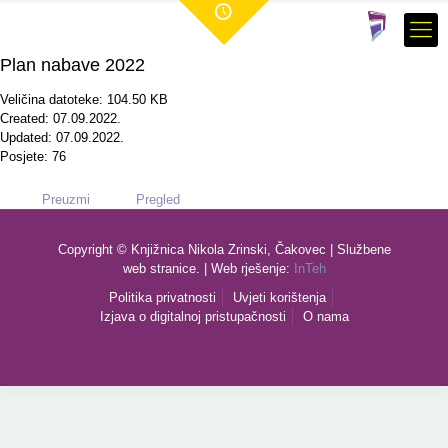
Plan nabave 2022
Veličina datoteke: 104.50 KB
Created: 07.09.2022.
Updated: 07.09.2022.
Posjete: 76
Preuzmi
Pregled
Copyright © Knjižnica Nikola Zrinski, Čakovec | Službene
web stranice. | Web rješenje:
InTeh
Politika privatnosti
Uvjeti korištenja
Izjava o digitalnoj pristupačnosti
O nama