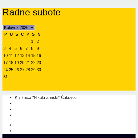
Radne subote
P
U
S
Č
P
S
N
1
2
3
4
5
6
7
8
9
10
11
12
13
14
15
16
17
18
19
20
21
22
23
24
25
26
27
28
29
30
31
Knjižnica "Nikola Zrinski" Čakovec
+385 40 310 595
+385 40 310 656
info@kcc.hr
O nama
Prati nas na Facebook-u