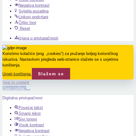
Negativa kontrast
Svijetla pozadina
Linkovi podcrtani
Čitljiv font
Reset
Izjava o pristupačnosti
Koristimo kolačiće (eng. „cookies“) za pružanje boljeg korisničkog
iskustva. Nastavkom pregleda web-stranice slažete se s uvjetima
korištenja.
Slažem se
Uvjeti korištenja
Skip to content
Open toolbar
Digitalna pristupačnost
Povećaj tekst
Smanji tekst
Sivi tonovi
Visok kontrast
Negativa kontrast