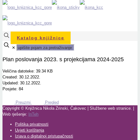
Katalog knjižnice
✕
Plan poslovanja 2023. s projekcijama 2024-2025
Veličina datoteke: 39.34 KB
Created: 30.12.2022.
Updated: 30.12.2022.
Posjete: 84
Preuzmi
Pregled
Copyright © Knjižnica Nikola Zrinski, Čakovec | Službene web stranice. |
Web rješenje:
InTeh
Politika privatnosti
Uvjeti korištenja
Izjava o digitalnoj pristupačnosti