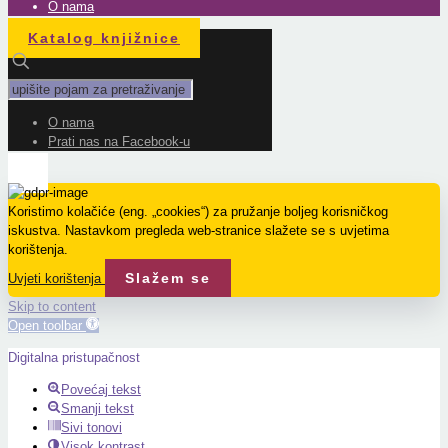
O nama
Katalog knjižnice
O nama
Prati nas na Facebook-u
Koristimo kolačiće (eng. „cookies“) za pružanje boljeg korisničkog
iskustva. Nastavkom pregleda web-stranice slažete se s uvjetima
korištenja.
Slažem se
Uvjeti korištenja
Skip to content
Open toolbar
Digitalna pristupačnost
Povećaj tekst
Smanji tekst
Sivi tonovi
Visok kontrast