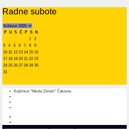
Radne subote
P
U
S
Č
P
S
N
1
2
3
4
5
6
7
8
9
10
11
12
13
14
15
16
17
18
19
20
21
22
23
24
25
26
27
28
29
30
31
Knjižnica "Nikola Zrinski" Čakovec
+385 40 310 595
+385 40 310 656
info@kcc.hr
O nama
Prati nas na Facebook-u