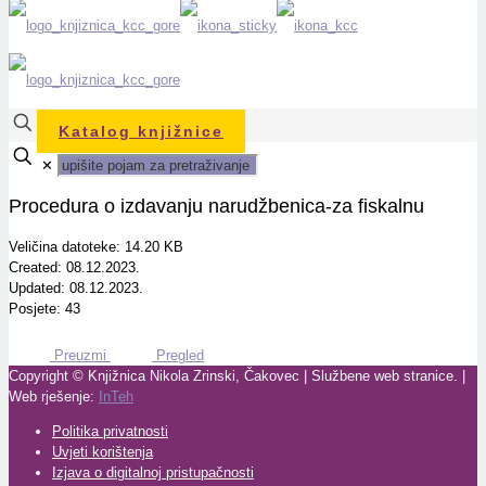
Katalog knjižnice
✕
Procedura o izdavanju narudžbenica-za fiskalnu
Veličina datoteke: 14.20 KB
Created: 08.12.2023.
Updated: 08.12.2023.
Posjete: 43
Preuzmi
Pregled
Copyright © Knjižnica Nikola Zrinski, Čakovec | Službene web stranice. |
Web rješenje:
InTeh
Politika privatnosti
Uvjeti korištenja
Izjava o digitalnoj pristupačnosti