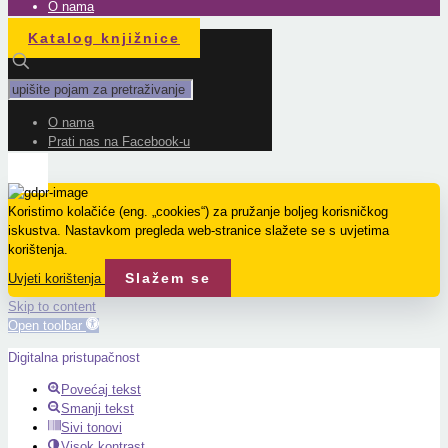
O nama
Katalog knjižnice
O nama
Prati nas na Facebook-u
Koristimo kolačiće (eng. „cookies“) za pružanje boljeg korisničkog
iskustva. Nastavkom pregleda web-stranice slažete se s uvjetima
korištenja.
Slažem se
Uvjeti korištenja
Skip to content
Open toolbar
Digitalna pristupačnost
Povećaj tekst
Smanji tekst
Sivi tonovi
Visok kontrast