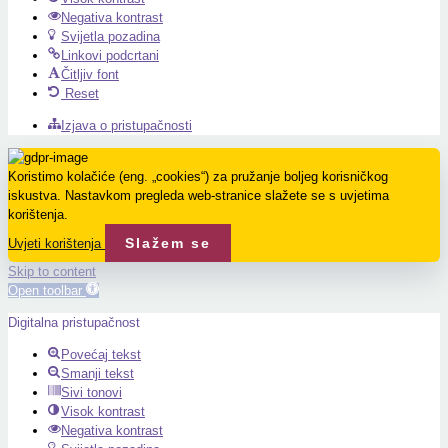
Negativa kontrast
Svijetla pozadina
Linkovi podcrtani
Čitljiv font
Reset
Izjava o pristupačnosti
Koristimo kolačiće (eng. „cookies“) za pružanje boljeg korisničkog
iskustva. Nastavkom pregleda web-stranice slažete se s uvjetima
korištenja.
Slažem se
Uvjeti korištenja
Skip to content
Open toolbar
Digitalna pristupačnost
Povećaj tekst
Smanji tekst
Sivi tonovi
Visok kontrast
Negativa kontrast