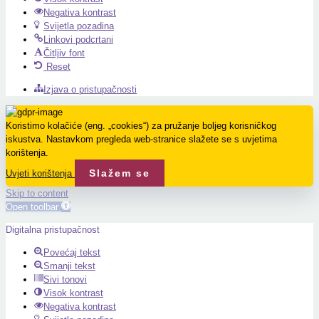
Negativa kontrast
Svijetla pozadina
Linkovi podcrtani
Čitljiv font
Reset
Izjava o pristupačnosti
Koristimo kolačiće (eng. „cookies“) za pružanje boljeg korisničkog
iskustva. Nastavkom pregleda web-stranice slažete se s uvjetima
korištenja.
Slažem se
Uvjeti korištenja
Skip to content
Open toolbar
Digitalna pristupačnost
Povećaj tekst
Smanji tekst
Sivi tonovi
Visok kontrast
Negativa kontrast