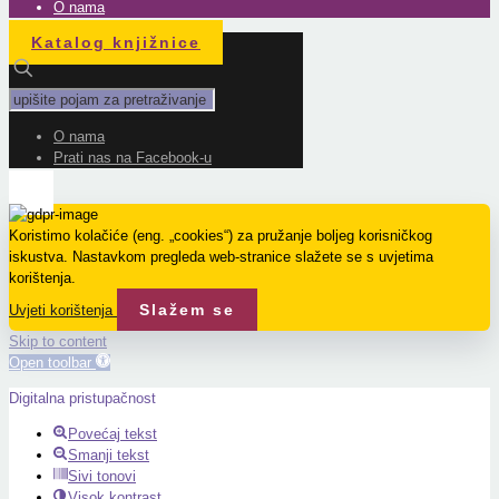
O nama
Katalog knjižnice
O nama
Prati nas na Facebook-u
Koristimo kolačiće (eng. „cookies“) za pružanje boljeg korisničkog
iskustva. Nastavkom pregleda web-stranice slažete se s uvjetima
korištenja.
Slažem se
Uvjeti korištenja
Skip to content
Open toolbar
Digitalna pristupačnost
Povećaj tekst
Smanji tekst
Sivi tonovi
Visok kontrast