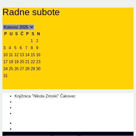
Radne subote
P
U
S
Č
P
S
N
1
2
3
4
5
6
7
8
9
10
11
12
13
14
15
16
17
18
19
20
21
22
23
24
25
26
27
28
29
30
31
Knjižnica "Nikola Zrinski" Čakovec
+385 40 310 595
+385 40 310 656
info@kcc.hr
O nama
Prati nas na Facebook-u