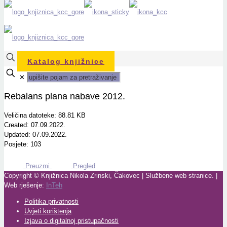
Katalog knjižnice
✕
Rebalans plana nabave 2012.
Veličina datoteke: 88.81 KB
Created: 07.09.2022.
Updated: 07.09.2022.
Posjete: 103
Preuzmi
Pregled
Copyright © Knjižnica Nikola Zrinski, Čakovec | Službene web stranice. |
Web rješenje:
InTeh
Politika privatnosti
Uvjeti korištenja
Izjava o digitalnoj pristupačnosti