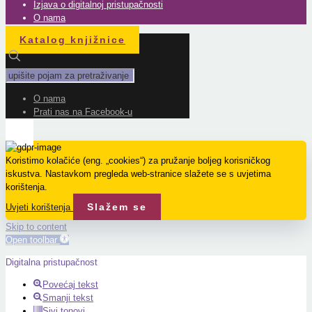
Izjava o digitalnoj pristupačnosti
O nama
Katalog knjižnice
O nama
Prati nas na Facebook-u
Koristimo kolačiće (eng. „cookies“) za pružanje boljeg korisničkog
iskustva. Nastavkom pregleda web-stranice slažete se s uvjetima
korištenja.
Slažem se
Uvjeti korištenja
Skip to content
Open toolbar
Digitalna pristupačnost
Povećaj tekst
Smanji tekst
Sivi tonovi