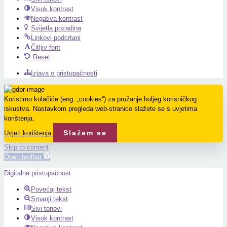
Visok kontrast
Negativa kontrast
Svijetla pozadina
Linkovi podcrtani
Čitljiv font
Reset
Izjava o pristupačnosti
Koristimo kolačiće (eng. „cookies“) za pružanje boljeg korisničkog
iskustva. Nastavkom pregleda web-stranice slažete se s uvjetima
korištenja.
Slažem se
Uvjeti korištenja
Skip to content
Open toolbar
Digitalna pristupačnost
Povećaj tekst
Smanji tekst
Sivi tonovi
Visok kontrast