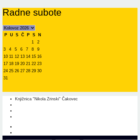
Radne subote
P
U
S
Č
P
S
N
1
2
3
4
5
6
7
8
9
10
11
12
13
14
15
16
17
18
19
20
21
22
23
24
25
26
27
28
29
30
31
Knjižnica "Nikola Zrinski" Čakovec
+385 40 310 595
+385 40 310 656
info@kcc.hr
O nama
Prati nas na Facebook-u