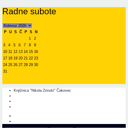
Radne subote
P
U
S
Č
P
S
N
1
2
3
4
5
6
7
8
9
10
11
12
13
14
15
16
17
18
19
20
21
22
23
24
25
26
27
28
29
30
31
Knjižnica "Nikola Zrinski" Čakovec
+385 40 310 595
+385 40 310 656
info@kcc.hr
O nama
Prati nas na Facebook-u