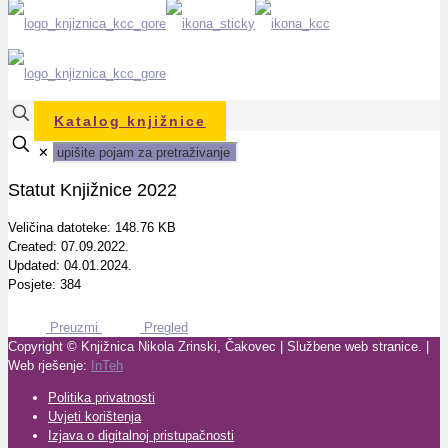
Katalog knjižnice
✕
Statut Knjižnice 2022
Veličina datoteke: 148.76 KB
Created: 07.09.2022.
Updated: 04.01.2024.
Posjete: 384
Preuzmi
Pregled
Copyright © Knjižnica Nikola Zrinski, Čakovec | Službene web stranice. |
Web rješenje:
InTeh
Politika privatnosti
Uvjeti korištenja
Izjava o digitalnoj pristupačnosti