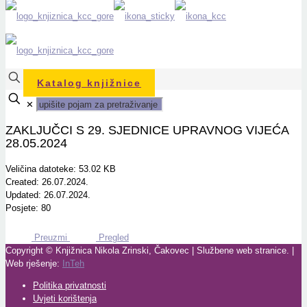
Katalog knjižnice
✕
ZAKLJUČCI S 29. SJEDNICE UPRAVNOG VIJEĆA
28.05.2024
Veličina datoteke: 53.02 KB
Created: 26.07.2024.
Updated: 26.07.2024.
Posjete: 80
Preuzmi
Pregled
Copyright © Knjižnica Nikola Zrinski, Čakovec | Službene web stranice. |
Web rješenje:
InTeh
Politika privatnosti
Uvjeti korištenja