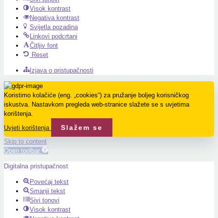
Visok kontrast
Negativa kontrast
Svijetla pozadina
Linkovi podcrtani
Čitljiv font
Reset
Izjava o pristupačnosti
Koristimo kolačiće (eng. „cookies“) za pružanje boljeg korisničkog
iskustva. Nastavkom pregleda web-stranice slažete se s uvjetima
korištenja.
Slažem se
Uvjeti korištenja
Skip to content
Open toolbar
Digitalna pristupačnost
Povećaj tekst
Smanji tekst
Sivi tonovi
Visok kontrast