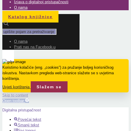
Izjava o digitalnoj pristupačnosti
O nama
Katalog knjižnice
O nama
Prati nas na Facebook-u
Koristimo kolačiće (eng. „cookies“) za pružanje boljeg korisničkog
iskustva. Nastavkom pregleda web-stranice slažete se s uvjetima
korištenja.
Slažem se
Uvjeti korištenja
Skip to content
Open toolbar
Digitalna pristupačnost
Povećaj tekst
Smanji tekst
Sivi tonovi