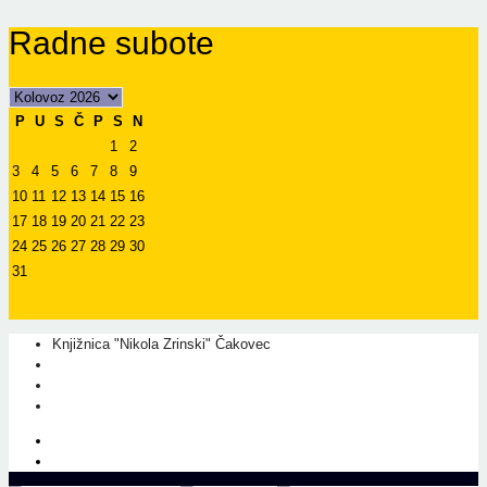
Radne subote
P
U
S
Č
P
S
N
1
2
3
4
5
6
7
8
9
10
11
12
13
14
15
16
17
18
19
20
21
22
23
24
25
26
27
28
29
30
31
Knjižnica "Nikola Zrinski" Čakovec
+385 40 310 595
+385 40 310 656
info@kcc.hr
O nama
Prati nas na Facebook-u