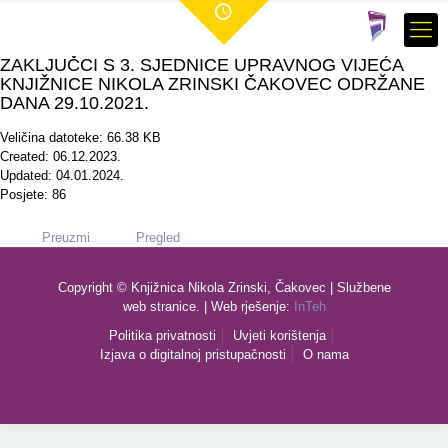
ZAKLJUČCI S 3. SJEDNICE UPRAVNOG VIJEĆA
KNJIŽNICE NIKOLA ZRINSKI ČAKOVEC ODRŽANE
DANA 29.10.2021.
Veličina datoteke: 66.38 KB
Created: 06.12.2023.
Updated: 04.01.2024.
Posjete: 86
Preuzmi
Pregled
Copyright © Knjižnica Nikola Zrinski, Čakovec | Službene
web stranice. | Web rješenje:
InTeh
Politika privatnosti
Uvjeti korištenja
Izjava o digitalnoj pristupačnosti
O nama